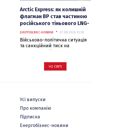
Arctic Express: як колишній
флагман BP став частиною
російського тіньового LNG-
флоту – й потрапив під
ЕНЕРГОБІЗНЕС-НОВИНИ
07.08.2026 13:50
санкції
Військово-політична ситуація
та санкційний тиск на
енергетичний сектор агресора
залишаються в центрі уваги. У
свіжому пакеті санкцій Великої
УСІ СТАТТІ
Британії від 6 серпня є одна
ціль, історія якої заслуговує
окремої уваги. Це LNG-танкер
Arctic Express, IMO 9333591.
Усі випуски
Про компанію
Підписка
Енергобізнес-новини