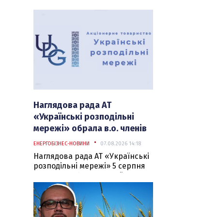
ударами. Ворог прицільно
атакує цивільні об'єкти
українського паливно-
енергетичного комплексу: цієї
ночі росіяни вдарили дронами
одразу по семи об'єктах
«Укрнафти», які забезпечують
видобуток нафти і газу.
а
Наглядова рада АТ
«Українські розподільні
мережі» обрала в.о. членів
Дирекції товариства
ЕНЕРГОБІЗНЕС-НОВИНИ
07.08.2026 14:18
Наглядова рада АТ «Українські
розподільні мережі» 5 серпня
2026 року обрала новий склад
Дирекції АТ «Українські
розподільні мережі».