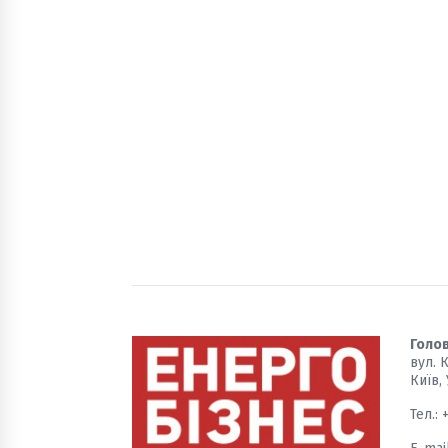
Голов
вул. 
Київ,
Тел.: 