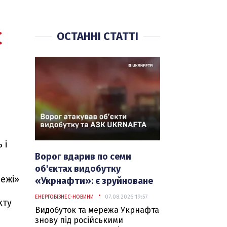
Є
ОСТАННІ СТАТТІ
 і
Ворог вдарив по семи
об'єктах видобутку
ежі»
«Укрнафти»: є зруйноване
обладнання
ЕНЕРГОБІЗНЕС-НОВИНИ
07.08.2026 19:57
кту
Видобуток та мережа Укрнафта
знову під російськими