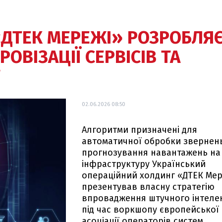
 «ДТЕК МЕРЕЖІ» РОЗРОБЛЯ
ОВІЗАЦІЇ СЕРВІСІВ ТА
Т
02.06.2026 08:50
Алгоритми призначені для
автоматичної обробки звернень
прогнозування навантажень на
інфраструктуру Український
операційний холдинг «ДТЕК Мер
презентував власну стратегію
впровадження штучного інтеле
під час воркшопу європейської
асоціації операторів систем