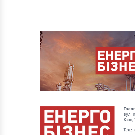
Голов
вул. 
Київ,
Тел.: 