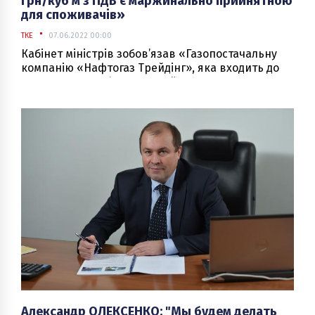
грн/куб м з ПДВ є маржинально прийнятною
для споживачів»
ТКЕ
07.06.2022 00:00
Кабінет міністрів зобов’язав «Газопостачальну
компанію «Нафтогаз Трейдінг», яка входить до
складу НАК «Нафтогаз України», з 1 червня по 31
липня 2022 р продавати газ для підприємств
теплокомуненерго за ціною 7420 грн/тис куб м (з
ПДВ, послугами на транспортування, а також
коефіцієнтом при замовленні потужності на добу
наперед).
Александр ОЛЕКСЕНКО: "Мы будем делать