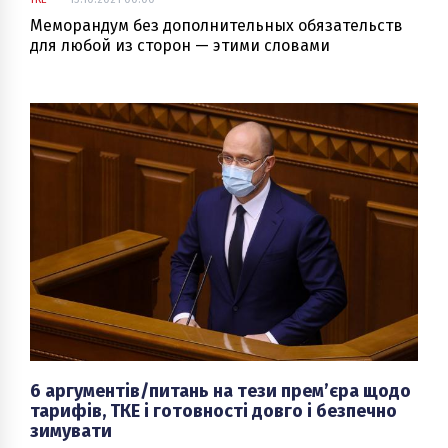
Меморандум без дополнительных обязательств
для любой из сторон — этими словами
начинается раздел ІІІ "Взаимные
договоренности" Меморандума о
взаимопонимании относительно
урегулирования проблемных вопросов в сфере
поставок тепловой энергии и горячей воды в
отопительном сезоне 2021-2022 гг., подписанного
в присутствии Президента Украины на
Конгрессе местных и региональных властей 30
сентября 2021 г.
6 аргументів/питань на тези прем’єра щодо
тарифів, ТКЕ і готовності довго і безпечно
зимувати