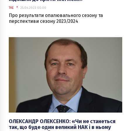
електроенергію, вироблену газовими
ТКЕ
25.04.2023 00:00
установками, ціна піків якої може сягати 12 грн/
кВт-год.
Про результати опалювального сезону та
перспективи сезону 2023/2024
ОЛЕКСАНДР ОЛЕКСЕНКО: «Чи не станеться
так, що буде один великий НАК і в ньому