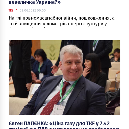
невеличка Україна?»
ТКЕ
22.06.2022 00:00
На тлі повномасштабної війни, пошкодження, а
то й знищення кілометрів енергостуктури у
багатьох містах і селищах, пошуку урядом і
підприємствами теплової енергетики варіантів
зниження ціни на газ – розмова «ЕнергоБізнесу»
з генеральним директором ПОКВПТГ
«Полтаватеплоенерго» Олександром
ОЛЕКСЕНКО.
Євген ПАЛЄНКА: «Ціна газу для ТКЕ у 7.42