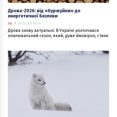
Дрова-2026: від «буржуйки» до
енергетичної безпеки
ТКЕ
09.12.2025 09:39
Дрова знову актуальні. В Україні розпочався
опалювальний сезон, який, дуже ймовірно, стане
найскладнішим у її новітній історії через атаки
ворога на газову інфраструктуру. Для побутових
споживачів у приватних будинках, а інколи і для
дрібного бізнесу, важливим варіантом
забезпечення теплом стає використання
твердого біопалива. В найпростішому варіанті –
це дрова.