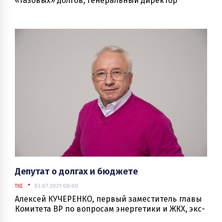
«газовых» долгов, генеральный директор
ОКППТХ «Полтаватеплоэнерго» Александр
ОЛЕКСЕНКО рассказал «ЭнергоБизнесу» о своем
видении формирования и «списания»
задолженности «за газ», законопроекте 3508-д и
его вероятных последствиях для всех
участников трансформирующегося рынка газа и
пока так и не созданных, но потенциально емких
и привлекательных рынков тепла и жилищно-
коммунальных услуг.
Депутат о долгах и бюджете
ТКЕ
03.07.2021 00:00
Алексей КУЧЕРЕНКО, первый заместитель главы
Комитета ВР по вопросам энергетики и ЖКХ, экс-
глава МинЖКХ: