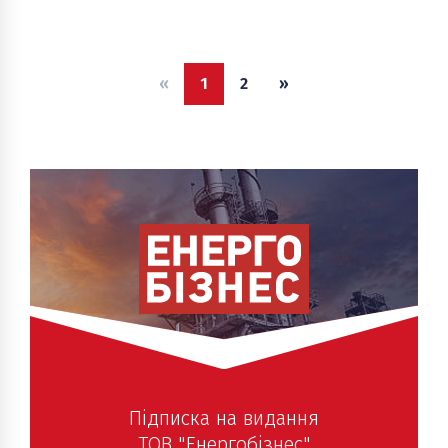
стабильности на рынке природного газа».
«
1
2
»
Підписка на видання
ТОВ "Енергобізнес"