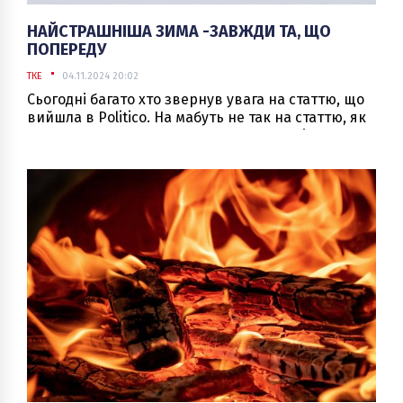
НАЙСТРАШНІША ЗИМА -ЗАВЖДИ ТА, ЩО
ПОПЕРЕДУ
ТКЕ
04.11.2024 20:02
Сьогодні багато хто звернув увага на статтю, що
вийшла в Politico. На мабуть не так на статтю, як
на сам заголовок в якому описано зовсім
неприємний сценарій – у разі морозів -10 С та
виведенні з ладу АЕС, нас чекатимуть
відключення світла у 20 годин на добу. Хтось
напружився, а хтось навпаки втішився, щоб
припас генератор та кілька каністр дизеля.