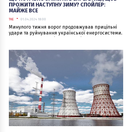
ПРОЖИТИ НАСТУПНУ ЗИМУ? СПОЙЛЕР:
МАЙЖЕ ВСЕ
ТКЕ
01.04.2024 18:00
Минулого тижня ворог продовжував прицільні
удари та руйнування української енергосистеми.
Суттєво пошкоджені потужності
гідроелектростанцій. ДТЕК повідомив, що через
пошкодження і руйнування втрачено 80 %
потужностей, на відновлення більшості із яких
необхідно від шести місяців до двох років. Мер
Харкова повідомив, що практично уся критична
інфраструктура міста зруйнована. Укренерго
повідомляє, що ворожі атаки стали удвічі-тричі
щільнішими. Інакше кажучи, об’єкти просто
засипають ракетами і дронами, щоб майже
напевно їх знищити.