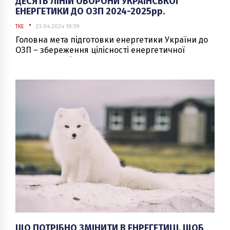
ДЕСЯТЬ ЛІНІЙ ОБОРОНИ УКРАЇНСЬКОЇ
ЕНЕРГЕТИКИ ДО ОЗП 2024-2025рр.
ТКЕ
23.04.2024 10:59
Головна мета підготовки енергетики України до
ОЗП – збереження цілісності енергетичної
системи України та забезпечення у повному
обсязі мінімальних необхідних потреб в
енергоресурсах населення, економіки та Сил
оборони України.
ЩО ПОТРІБНО ЗМІНИТИ В ЕНРЕГЕТИЦІ, ЩОБ