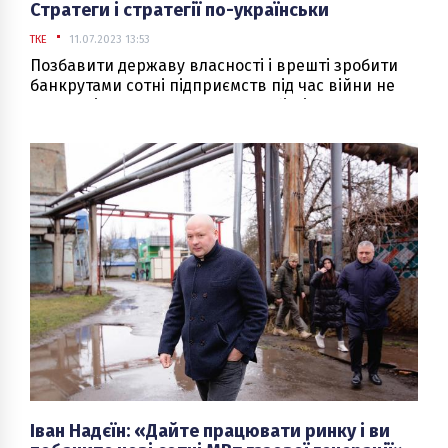
Стратеги і стратегії по-українськи
ТКЕ
11.07.2023 13:53
Позбавити державу власності і врешті зробити
банкрутами сотні підприємств під час війни не
так вже і складно. Достатньо лобістів у
парламенті та бажаючих поповнити перелік
стратегічних підприємств.
Іван Надєїн: «Дайте працювати ринку і ви