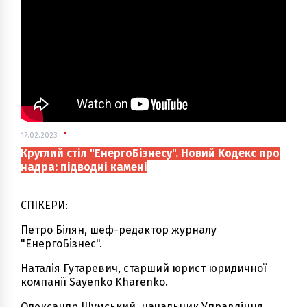
17.02.2023
Круглий стіл "ЕнергоБізнесу". Новий Кодекс про
надра: підводні камені
СПІКЕРИ:
Петро Білян, шеф-редактор журналу
"ЕнергоБізнес".
Наталія Гутаревич, старший юрист юридичної
компанії Sayenko Kharenko.
Олександр Шумський, начальник Управління