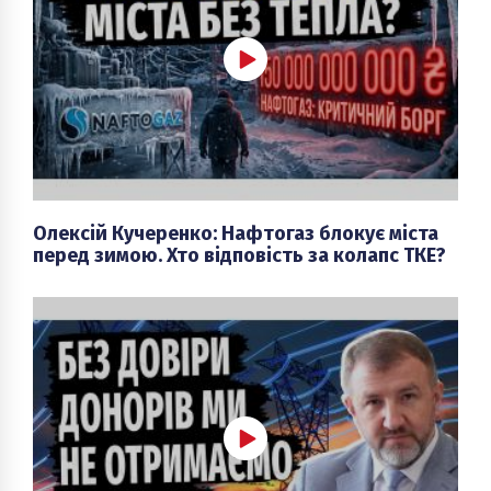
Олексій Кучеренко: Нафтогаз блокує міста
перед зимою. Хто відповість за колапс ТКЕ?