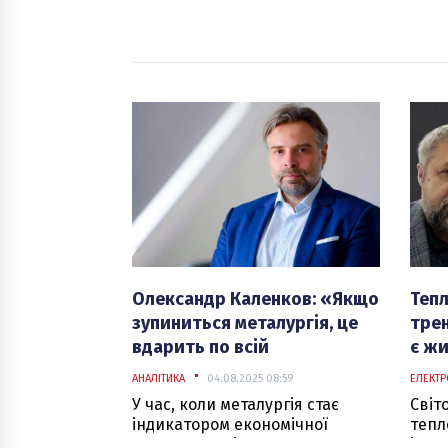
Олександр Каленков: «Якщо
Тепл
зупиниться металургія, це
трен
вдарить по всій
є жи
енергетичній
післ
АНАЛІТИКА
04.08.2025 08:59
ЕЛЕКТР
інфраструктурі країни»
У час, коли металургія стає
Світ
індикатором економічної
тепл
витривалості, а енергетика —
інди