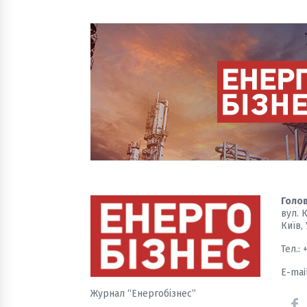
її критичним ресурсом,
енер
взаємодія між цими сферами
атом
має стратегічне значення. В
Анал
інтервʼю «ЕнергоБізнесу»
майб
президент
«Укрметалургпрому»
Олександр Каленков розповів,
як галузь виживає під час
війни, чому доступ до
електроенергії — питання
безпеки, та яким він бачить
шлях до модернізації:
інвестиції, електрометалургія і
нові ринки збуту.
Голов
вул. 
Київ,
Тел.: 
E-mai
Журнал “Енергобізнес”