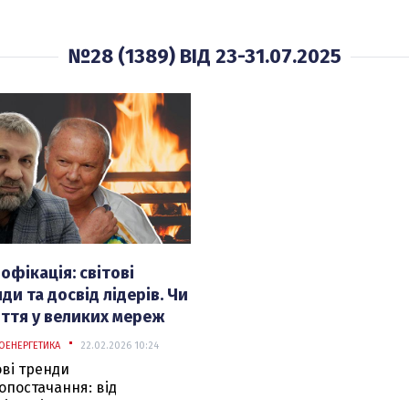
№28 (1389) ВІД 23-31.07.2025
офікація: світові
ди та досвід лідерів. Чи
ття у великих мереж
я газу? Ч.2.
ОЕНЕРГЕТИКА
22.02.2026 10:24
ові тренди
опостачання: від
відуалізму США до