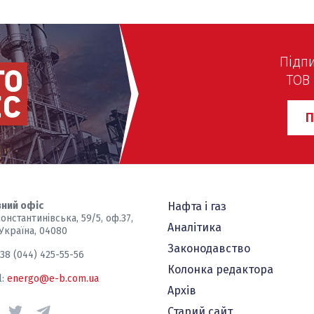
гоефективності Данії та
ного тепла Китаю.
ізуємо досвід лідерів для
утнього України.
Підп
ТОВ 
П
ний офіс
Нафта і газ
Константинівська, 59/5, оф.37,
Аналітика
 Україна, 04080
Законодавство
+38 (044) 425-55-56
Колонка редактора
l:
energo@e-b.com.ua
Архів
Старий сайт