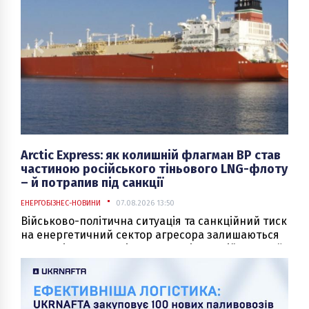
Arctic Express: як колишній флагман BP став
частиною російського тіньового LNG-флоту
– й потрапив під санкції
ЕНЕРГОБІЗНЕС-НОВИНИ
07.08.2026 13:50
Військово-політична ситуація та санкційний тиск
на енергетичний сектор агресора залишаються
в центрі уваги. У свіжому пакеті санкцій Великої
Британії від 6 серпня є одна ціль, історія якої
заслуговує окремої уваги. Це LNG-танкер Arctic
Express, IMO 9333591.