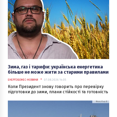
Зима, газ і тарифи: українська енергетика
більше не може жити за старими правилами
ЕНЕРГОБІЗНЕС-НОВИНИ
07.08.2026 14:05
Коли Президент знову говорить про перевірку
підготовки до зими, плани стійкості та готовність
енергетики, це неминуче породжує питання: що
сталося? Адже підготовка до опалювального
сезону — це не нова проблема, яка виникла
посеред літа.