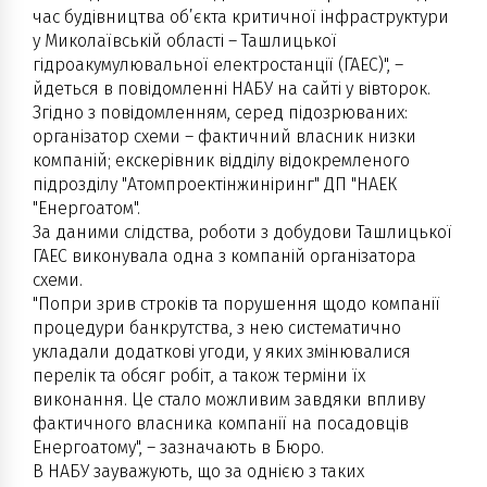
час будівництва об’єкта критичної інфраструктури
у Миколаївській області – Ташлицької
гідроакумулювальної електростанції (ГАЕС)", –
йдеться в повідомленні НАБУ на сайті у вівторок.
Згідно з повідомленням, серед підозрюваних:
організатор схеми – фактичний власник низки
компаній; екскерівник відділу відокремленого
підрозділу "Атомпроектінжиніринг" ДП "НАЕК
"Енергоатом".
За даними слідства, роботи з добудови Ташлицької
ГАЕС виконувала одна з компаній організатора
схеми.
"Попри зрив строків та порушення щодо компанії
процедури банкрутства, з нею систематично
укладали додаткові угоди, у яких змінювалися
перелік та обсяг робіт, а також терміни їх
виконання. Це стало можливим завдяки впливу
фактичного власника компанії на посадовців
Енергоатому", – зазначають в Бюро.
В НАБУ зауважують, що за однією з таких