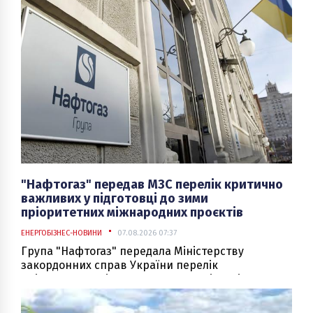
гідроенергетики в Україні. Як передає
Укрінформ, про це повідомляє Укргідроенерго.
"Нафтогаз" передав МЗС перелік критично
важливих у підготовці до зими
пріоритетних міжнародних проєктів
ЕНЕРГОБІЗНЕС-НОВИНИ
07.08.2026 07:37
Група "Нафтогаз" передала Міністерству
закордонних справ України перелік
пріоритетних міжнародних проєктів, які
критично важливі для підготовки до
опалювального сезону, повідомила компанія з