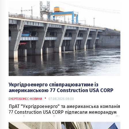
Укргідроенерго співпрацюватиме із
американською 77 Construction USA CORP
ЕНЕРГОБІЗНЕС-НОВИНИ
07.08.2026 08:00
ПрАТ "Укргідроенерго" та американська компанія
77 Construction USA CORP підписали меморандум
про співпрацю, який визначає рамки подальшої
взаємодії сторін у сфері розвитку