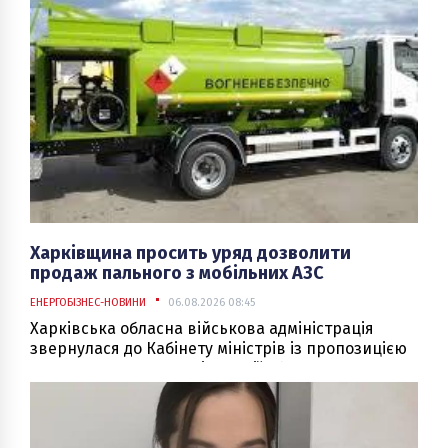
посиланням на в. о. голови правління
"Нафтогазу" Сергія Федоренка в четвер.
Харківщина просить уряд дозволити
продаж пального з мобільних АЗС
ЕНЕРГОБІЗНЕС-НОВИНИ
06.08.2026 08:45
Харківська обласна військова адміністрація
звернулася до Кабінету міністрів із пропозицією
визнати автозаправні станції об'єктами
критичної інфраструктури й дозволити відпуск
пального з мобільних установок. Про це
повідомив начальник Харківської ОВА Олег