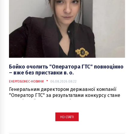
Синєгубов.
Бойко очолить "Оператора ГТС" повноцінно
– вже без приставки в. о.
ЕНЕРГОБІЗНЕС-НОВИНИ
06.08.2026 08:22
Генеральним директором державної компанії
"Оператор ГТС" за результатами конкурсу стане
Наталія Бойко. Про це повідомляють
співрозмовники ЕП в компанії та уряді.
УСІ СТАТТІ