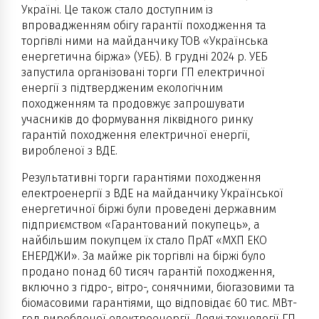
Україні. Це також стало доступним із
впровадженням обігу гарантії походження та
торгівлі ними на майданчику ТОВ «Українська
енергетична біржа» (УЕБ). В грудні 2024 р. УЕБ
запустила організовані торги ГП електричної
енергії з підтвердженим екологічним
походженням та продовжує запрошувати
учасників до формування ліквідного ринку
гарантій походження електричної енергії,
виробленої з ВДЕ.
Результативні торги гарантіями походження
електроенергії з ВДЕ на майданчику Української
енергетичної біржі були проведені державним
підприємством «Гарантований покупець», а
найбільшим покупцем їх стало ПрАТ «МХП ЕКО
ЕНЕРДЖИ». За майже рік торгівлі на біржі було
продано понад 60 тисяч гарантій походження,
включно з гідро-, вітро-, сонячними, біогазовими та
біомасовими гарантіями, що відповідає 60 тис. МВт-
год виробленої електроенергії. Деякі технології ГП