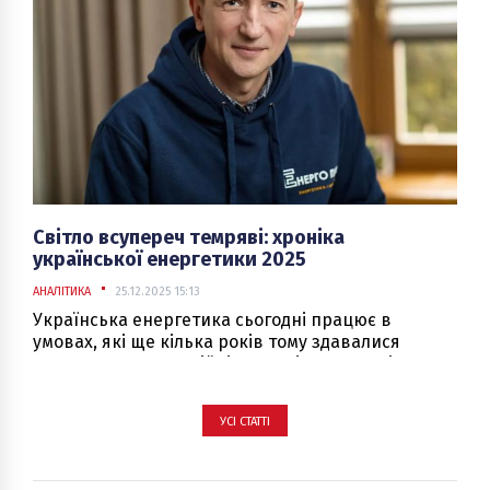
Світло всупереч темряві: хроніка
української енергетики 2025
АНАЛІТИКА
25.12.2025 15:13
Українська енергетика сьогодні працює в
умовах, які ще кілька років тому здавалися
немислимими. Постійні ракетні та дронові атаки,
повне знищення підстанцій, серйозні
руйнування на ТЕС, ТЕЦ і ГЕС, втрата обладнання
УСІ СТАТТІ
та перевантаження мережі стали для галузі не
винятком, а щоденною реальністю.