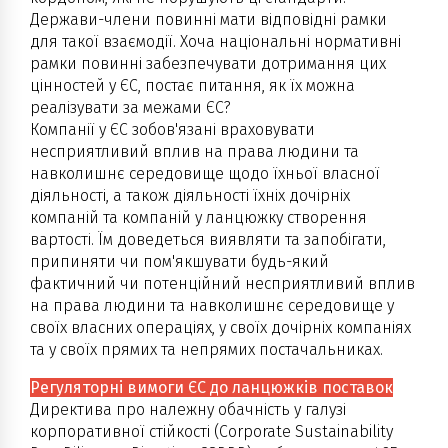
Держави-члени повинні мати відповідні рамки
для такої взаємодії. Хоча національні нормативні
рамки повинні забезпечувати дотримання цих
цінностей у ЄС, постає питання, як їх можна
реалізувати за межами ЄС?
Компанії у ЄС зобов'язані враховувати
несприятливий вплив на права людини та
навколишнє середовище щодо їхньої власної
діяльності, а також діяльності їхніх дочірніх
компаній та компаній у ланцюжку створення
вартості. Їм доведеться виявляти та запобігати,
припиняти чи пом'якшувати будь-який
фактичний чи потенційний несприятливий вплив
на права людини та навколишнє середовище у
своїх власних операціях, у своїх дочірніх компаніях
та у своїх прямих та непрямих постачальниках.
Регуляторні вимоги ЄС до ланцюжків поставок
Директива про належну обачність у галузі
корпоративної стійкості (Corporate Sustainability