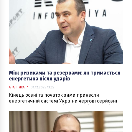
Між ризиками та резервами: як тримається
енергетика після ударів
АНАЛІТИКА
31.12.2025 13:22
Кінець осені та початок зими принесли
енергетичній системі України чергові серйозні
випробування. У жовтні, листопаді та грудні
ворог знову здійснив масовані ракетні та
дронові атаки на об’єкти генерації, передачі та
розподілу.