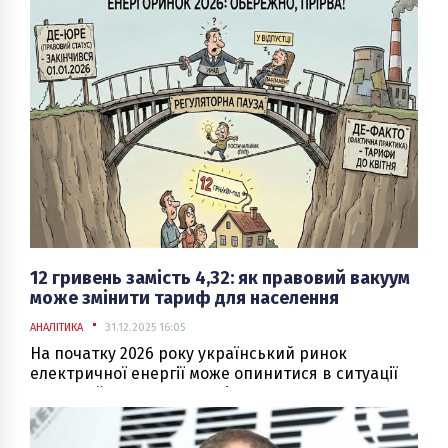
енергетичній системі України. Масовані ракетно-
дронові атаки на об’єкти генерації, передачі та
розподілу електричної енергії призвели до
дефіциту потужностей, аварійних і погодинних
відключень, обмежень споживання та
необхідності застосування спеціальних кризових
механізмів управління енергосистемою.
12 гривень замість 4,32: як правовий вакуум
може змінити тариф для населення
АНАЛІТИКА
31.12.2025 16:05
На початку 2026 року український ринок
електричної енергії може опинитися в ситуації
правової невизначеності, яка матиме не лише
юридичні, а й безпосередні цінові наслідки для
побутових споживачів.