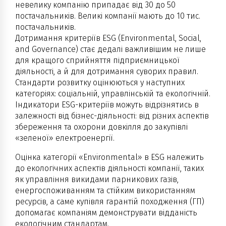
невелику компанію припадає від 30 до 50
постачальників. Великі компанії мають до 10 тис.
постачальників.
Дотримання критеріїв ESG (Environmental, Social,
and Governance) стає дедалі важливішим не лише
для кращого сприйняття підприємницької
діяльності, а й для дотримання суворих правил.
Стандарти розвитку оцінюються у наступних
категоріях: соціальній, управлінській та екологічній.
Індикатори ESG-критеріїв можуть відрізнятись в
залежності від бізнес-діяльності: від різних аспектів
збереження та охорони довкілля до закупівлі
«зеленої» електроенергії.
Оцінка категорії «Environmental» в ESG належить
до екологічних аспектів діяльності компанії, таких
як управління викидами парникових газів,
енергоспоживанням та стійким використанням
ресурсів, а саме купівля гарантій походження (ГП)
допомагає компаніям демонструвати відданість
екологічним стандартам.