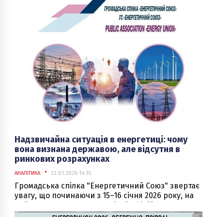
Надзвичайна ситуація в енергетиці: чому
вона визнана державою, але відсутня в
ринкових розрахунках
АНАЛІТИКА
22.01.2026 14:35
Громадська спілка "Енергетичний Союз" звертає
увагу, що починаючи з 15–16 січня 2026 року, на
найвищому державному рівні офіційно
визнається наявність надзвичайної ситуації в