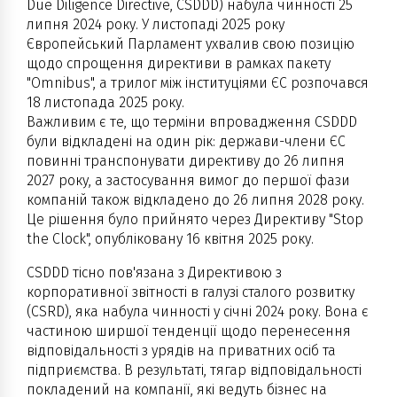
Due Diligence Directive, CSDDD) набула чинності 25
липня 2024 року. У листопаді 2025 року
Європейський Парламент ухвалив свою позицію
щодо спрощення директиви в рамках пакету
"Omnibus", а трилог між інституціями ЄС розпочався
18 листопада 2025 року.
Важливим є те, що терміни впровадження CSDDD
були відкладені на один рік: держави-члени ЄС
повинні транспонувати директиву до 26 липня
2027 року, а застосування вимог до першої фази
компаній також відкладено до 26 липня 2028 року.
Це рішення було прийнято через Директиву "Stop
the Clock", опубліковану 16 квітня 2025 року.
CSDDD тісно пов'язана з Директивою з
корпоративної звітності в галузі сталого розвитку
(CSRD), яка набула чинності у січні 2024 року. Вона є
частиною ширшої тенденції щодо перенесення
відповідальності з урядів на приватних осіб та
підприємства. В результаті, тягар відповідальності
покладений на компанії, які ведуть бізнес на