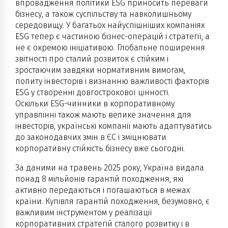
впровадження політики ESG приносить переваги
бізнесу, а також суспільству та навколишньому
середовищу. У багатьох найуспішніших компаніях
ESG тепер є частиною бізнес-операцій і стратегії, а
не є окремою ініціативою. Глобальне поширення
звітності про сталий розвиток є стійким і
зростаючим завдяки нормативним вимогам,
попиту інвесторів і визнанню важливості факторів
ESG у створенні довгострокової цінності.
Оскільки ESG-чинники в корпоративному
управлінні також мають велике значення для
інвесторів, українські компанії мають адаптуватись
до законодавчих змін в ЄС і зміцнювати
корпоративну стійкість бізнесу вже сьогодні.
За даними на травень 2025 року, Україна видала
понад 8 мільйонів гарантій походження, які
активно передаються і погашаються в межах
країни. Купівля гарантій походження, безумовно, є
важливим інструментом у реалізації
корпоративних стратегій сталого розвитку і в