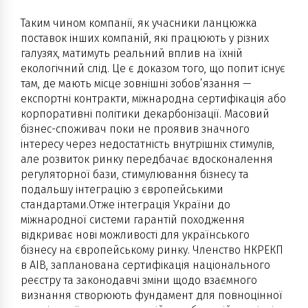
Таким чином компанії, як учасники ланцюжка
поставок інших компаній, які працюють у різних
галузях, матимуть реальний вплив на їхній
екологічний слід. Це є доказом того, що попит існує
там, де мають місце зовнішні зобов’язання —
експортні контракти, міжнародна сертифікація або
корпоративні політики декарбонізації. Масовий
бізнес-споживач поки не проявив значного
інтересу через недостатність внутрішніх стимулів,
але розвиток ринку передбачає вдосконалення
регуляторної бази, стимулювання бізнесу та
подальшу інтеграцію з європейськими
стандартами.Отже інтеграція України до
міжнародної системи гарантій походження
відкриває нові можливості для українського
бізнесу на європейському ринку. Членство НКРЕКП
в AIB, запланована сертифікація національного
реєстру та законодавчі зміни щодо взаємного
визнання створюють фундамент для повноцінної