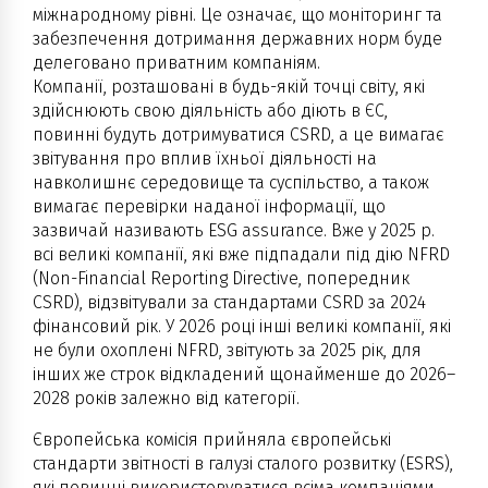
міжнародному рівні. Це означає, що моніторинг та
забезпечення дотримання державних норм буде
делеговано приватним компаніям.
Компанії, розташовані в будь-якій точці світу, які
здійснюють свою діяльність або діють в ЄС,
повинні будуть дотримуватися CSRD, а це вимагає
звітування про вплив їхньої діяльності на
навколишнє середовище та суспільство, а також
вимагає перевірки наданої інформації, що
зазвичай називають ESG assurance. Вже у 2025 р.
всі великі компанії, які вже підпадали під дію NFRD
(Non-Financial Reporting Directive, попередник
CSRD), відзвітували за стандартами CSRD за 2024
фінансовий рік. У 2026 році інші великі компанії, які
не були охоплені NFRD, звітують за 2025 рік, для
інших же строк відкладений щонайменше до 2026–
2028 років залежно від категорії.
Європейська комісія прийняла європейські
стандарти звітності в галузі сталого розвитку (ESRS),
які повинні використовуватися всіма компаніями,