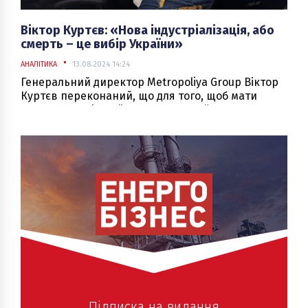
Віктор Куртєв: «Нова індустріалізація, або
смерть – це вибір України»
АНАЛІТИКА
13.08.2024 14:24
Генеральний директор Metropoliya Group Віктор
Куртєв переконаний, що для того, щоб мати
шанси на успішний розвиток України вже зараз
повинне бути розуміння чого ми прагнемо, як
розподілені виробничі потужності по країні, що
ми експортуємо і яке наше місце в системі
глобального розподілу праці.
Підписка на видання