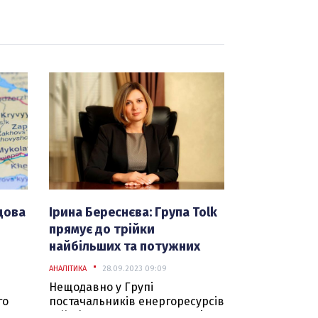
дова
Ірина Береснєва: Група Tolk
прямує до трійки
найбільших та потужних
постачальників
АНАЛІТИКА
28.09.2023 09:09
енергоресурсів в Україні
Нещодавно у Групі
го
постачальників енергоресурсів
Tolk з’явилась нова компанія –