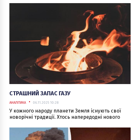
СТРАШНИЙ ЗАПАС ГАЗУ
АНАЛІТИКА
06.11.2025 10:28
У кожного народу планети Земля існують свої
новорічні традиції. Хтось напередодні нового
року ходить з друзями в баню, хтось – викидає з
вікон старі меблі. Китайці запалюють ліхтарики,
англійці готують пудинг з монетками. Багато їх,