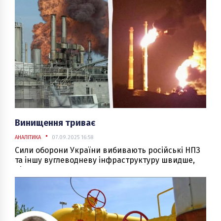
цих народів з їх традиціями. Газова Україна не
виняток.
Винищення триває
АНАЛІТИКА
07.09.2025 16:58
Сили оборони України вибивають російські НПЗ
та іншу вуглеводневу інфраструктуру швидше,
ніж я встигаю писати про це.