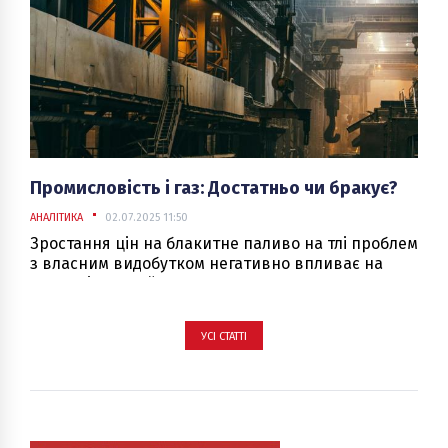
“ЕнергоБізнес” поговорив з юристом Олегом
Бакуліним.
Промисловість і газ: Достатньо чи бракує?
АНАЛІТИКА
02.07.2025 11:50
Зростання цін на блакитне паливо на тлі проблем
з власним видобутком негативно впливає на
економіку України
УСІ СТАТТІ