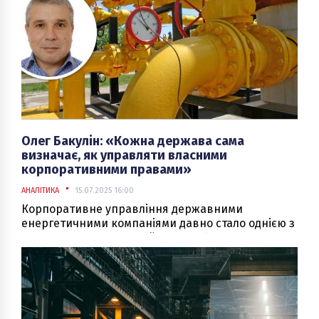
Олег Бакулін: «Кожна держава сама
визначає, як управляти власними
корпоративними правами»
АНАЛІТИКА
15.07.2025 16:00
Корпоративне управління державними
енергетичними компаніями давно стало однією з
ключових тем для України — особливо в
контексті реформ, вимог міжнародних партнерів
і викликів воєнного часу. Про те, як змінювалися
підходи до управління, як еволюціонували
наглядові ради енергокомпаній, які є ризики та
перспективи для держави, журнал