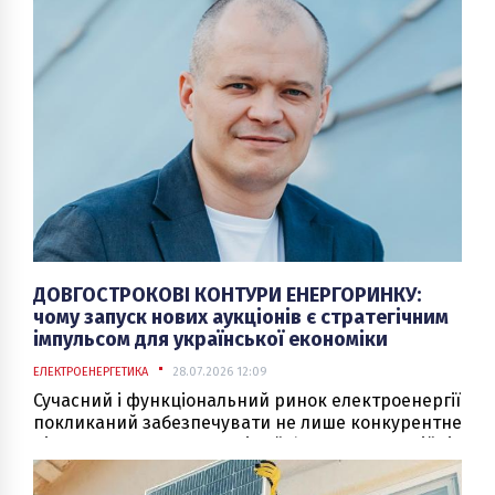
платформу для розвитку всієї економіки.
ДОВГОСТРОКОВІ КОНТУРИ ЕНЕРГОРИНКУ:
чому запуск нових аукціонів є стратегічним
імпульсом для української економіки
ЕЛЕКТРОЕНЕРГЕТИКА
28.07.2026 12:09
Сучасний і функціональний ринок електроенергії
покликаний забезпечувати не лише конкурентне
ціноутворення в моменті, а й формувати надійні
інструменти управління ризиками. Для будь-
якого промислового виробництва або великого