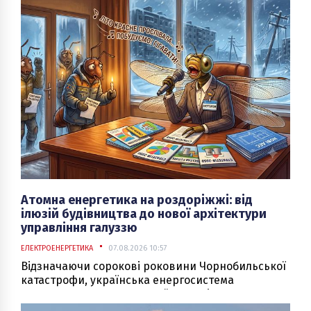
Атомна енергетика на роздоріжжі: від
ілюзій будівництва до нової архітектури
управління галуззю
ЕЛЕКТРОЕНЕРГЕТИКА
07.08.2026 10:57
Відзначаючи сорокові роковини Чорнобильської
катастрофи, українська енергосистема
опинилася перед чи не найскладнішим викликом
у своїй історії.