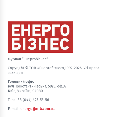
інвестиційним активом, що працює щодня,
приносить дохід і підвищує енергетичну
незалежність громади. Для цього не обов’язково
будувати нові об’єкти — перший крок полягає в
тому, щоб об’єднати вже наявні енергетичні
активи та підготувати громаду до співпраці з
інвесторами.
Журнал “Енергобізнес”
Copyright © ТОВ «Енергобізнес»,1997-2026. Усі права
захищені
Головний офіс
вул. Константинівська, 59/5, оф.37,
Київ, Україна, 04080
Тел.: +38 (044) 425-55-56
E-mail:
energo@e-b.com.ua