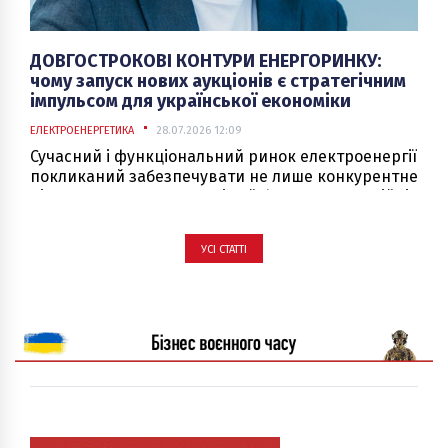
ДОВГОСТРОКОВІ КОНТУРИ ЕНЕРГОРИНКУ:
чому запуск нових аукціонів є стратегічним
імпульсом для української економіки
ЕЛЕКТРОЕНЕРГЕТИКА
28.07.2026 12:09
Сучасний і функціональний ринок електроенергії
покликаний забезпечувати не лише конкурентне
ціноутворення в моменті, а й формувати надійні
інструменти управління ризиками. Для будь-
якого промислового виробництва або великого
УСІ СТАТТІ
комерційного підприємства можливість
прогнозувати майбутні витрати є не менш
важливою, ніж безперебійна фізична наявність
кіловат у мережі.