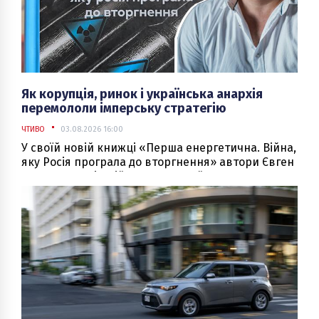
Як корупція, ринок і українська анархія
перемололи імперську стратегію
ЧТИВО
03.08.2026 16:00
У своїй новій книжці «Перша енергетична. Війна,
яку Росія програла до вторгнення» автори Євген
Мочалов та Віталій Крижевський пропонують
свіжий і подекуди парадоксальний погляд на те,
чому масштабний план Москви з поглинання
України зазнав краху там, де мав розігратися як
по нотах.