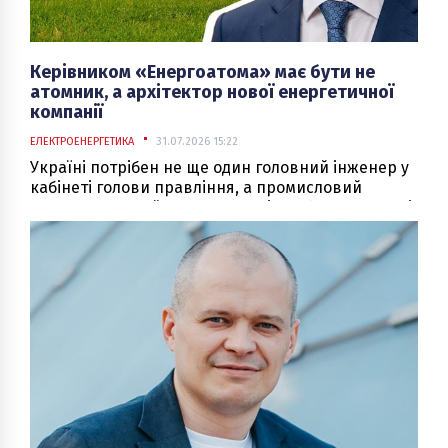
Керівником «Енергоатома» має бути не
атомник, а архітектор нової енергетичної
компанії
ЕЛЕКТРОЕНЕРГЕТИКА
31.07.2026 15:22
Україні потрібен не ще один головний інженер у
кабінеті голови правління, а промисловий
стратег, здатний залучати капітал, будувати нові
активи та перетворювати атомну генерацію на
платформу для розвитку всієї економіки.