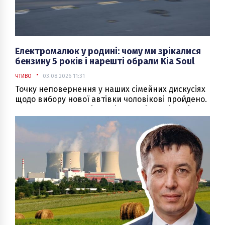
Електромалюк у родині: чому ми зрікалися
бензину 5 років і нарешті обрали Kia Soul
ЧТИВО
03.08.2026 11:31
Точку неповернення у наших сімейних дискусіях
щодо вибору нової автівки чоловікові пройдено.
Розмови тривали рівно п’ять років — відтоді, як
влітку у рік перед повномасштабною війною ми
придбали електричного Spark для мене. Я майже
одразу почала «капати» чоловікові, що йому вже
варто замінити його 13-річну бензиново-газову
Skoda Octavia на схожу, як у мене, невеличку
міську «електричку».