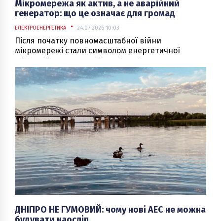
Мікромережа як актив, а не аварійний
генератор: що це означає для громад
ЕЛЕКТРОЕНЕРГЕТИКА
24.07.2026 10:03
Після початку повномасштабної війни
мікромережі стали символом енергетичної
стійкості громад, але їх досі здебільшого
сприймають лише як резерв на випадок
відключень. Насправді вони можуть бути не
витратною інфраструктурою, а довгостроковим
інвестиційним активом, що працює щодня,
приносить дохід і підвищує енергетичну
незалежність громади. Для цього не обов’язково
будувати нові об’єкти — перший крок полягає в
тому, щоб об’єднати вже наявні енергетичні
активи та підготувати громаду до співпраці з
інвесторами.
ДНІПРО НЕ ГУМОВИЙ: чому нові АЕС не можна
будувати наосліп