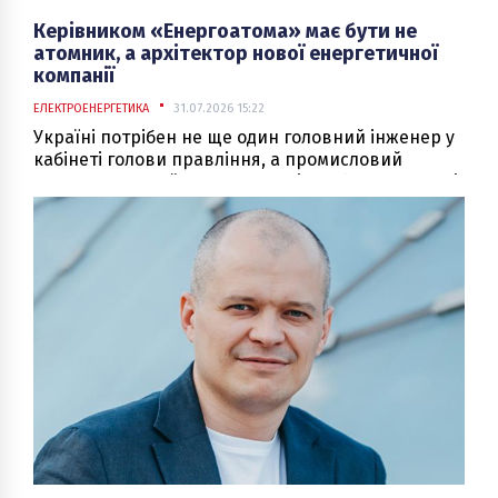
Керівником «Енергоатома» має бути не
атомник, а архітектор нової енергетичної
компанії
ЕЛЕКТРОЕНЕРГЕТИКА
31.07.2026 15:22
Україні потрібен не ще один головний інженер у
кабінеті голови правління, а промисловий
стратег, здатний залучати капітал, будувати нові
активи та перетворювати атомну генерацію на
платформу для розвитку всієї економіки.