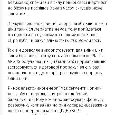
Безумовно, споживач в силу певної своєї інертності
на біржу не поспішає. Хоча з часом ситуація може
змінитися.
З закупівлею електричної енергії та збільшенням її
ціни таких альтернатив немає, тому прийдеться
працювати в існуючому правовому полі. Закон
«Про публічні закупівлі» містить такі можливості.
Так, він дозволяє використовувати для зміни ціни
зміни біржових котирувань або показників Platts,
ARGUS регульованих цін (тарифів) і нормативів, що
застосовуються в договорі про закупівлю, у разі
встановлення в договорі про закупівлю порядку
зміни ціни.
Ринок електричної енергії має сегменти: ринки
«на добу наперед», внутрішньодобовий,
балансуючий. Тому можливо застосувати формулу
розрахунку коливання на ринку: середньозважена
ціна за попередній місяць (РДН +ВДР +