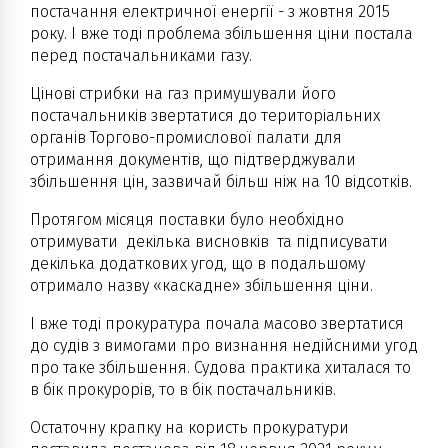
постачання електричної енергії - з жовтня 2015
року. І вже тоді проблема збільшення ціни постала
перед постачальниками газу.
Цінові стрибки на газ примушували його
постачальників звертатися до територіальних
органів Торгово-промислової палати для
отримання документів, що підтверджували
збільшення цін, зазвичай більш ніж на 10 відсотків.
Протягом місяця поставки було необхідно
отримувати декілька висновків та підписувати
декілька додаткових угод, що в подальшому
отримало назву «каскадне» збільшення ціни.
І вже тоді прокуратура почала масово звертатися
до судів з вимогами про визнання недійсними угод
про таке збільшення. Судова практика хиталася то
в бік прокурорів, то в бік постачальників.
Остаточну крапку на користь прокуратури