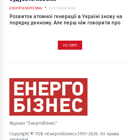
ЕЛЕКТРОЕНЕРГЕТИКА
22.07.2026 16:00
Розвиток атомної генерації в Україні знову на
порядку денному. Але перш ніж говорити про
нові блоки, варто пригадати, що про це вже
думали десятиліття тому, і з’ясувати, чому багато
тих застережень актуальні дотепер.
УСІ СТАТТІ
Журнал “Енергобізнес”
Copyright © ТОВ «Енергобізнес»,1997-2026. Усі права
захищені