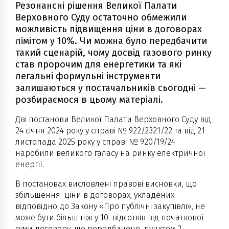
Резонансні рішення Великої Палати
Верховного Суду остаточно обмежили
можливість підвищення ціни в договорах
лімітом у 10%. Чи можна було передбачити
такий сценарій, чому досвід газового ринку
став пророчим для енергетики та які
легальні формульні інструменти
залишаються у постачальників сьогодні —
розбираємося в цьому матеріалі.
Дві постанови Великої Палати Верховного Суду від
24 січня 2024 року у справі № 922/2321/22 та від 21
листопада 2025 року у справі № 920/19/24
наробили великого галасу на ринку електричної
енергії.
В постановах висловлені правові висновки, що
збільшення ціни в договорах, укладених
відповідно до Закону «Про публічні закупівлі», не
може бути більш ніж у 10 відсотків від початкової
суми договору, що передбачено пунктом 2