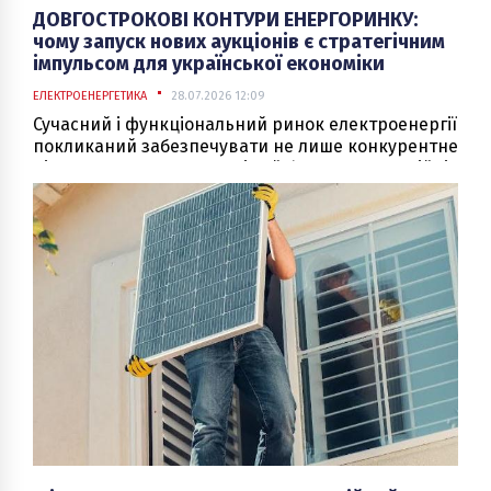
ДОВГОСТРОКОВІ КОНТУРИ ЕНЕРГОРИНКУ:
чому запуск нових аукціонів є стратегічним
імпульсом для української економіки
ЕЛЕКТРОЕНЕРГЕТИКА
28.07.2026 12:09
Сучасний і функціональний ринок електроенергії
покликаний забезпечувати не лише конкурентне
ціноутворення в моменті, а й формувати надійні
інструменти управління ризиками. Для будь-
якого промислового виробництва або великого
комерційного підприємства можливість
прогнозувати майбутні витрати є не менш
важливою, ніж безперебійна фізична наявність
кіловат у мережі.