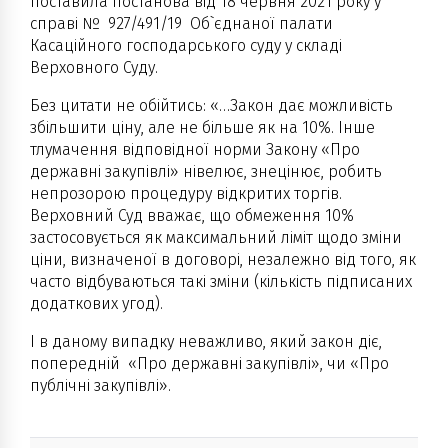
поставила постанова від 18 червня 2021 року у
справі № 927/491/19 Об`єднаної палати
Касаційного господарського суду у складі
Верховного Суду.
Без цитати не обійтись: «…Закон дає можливість
збільшити ціну, але не більше як на 10%. Інше
тлумачення відповідної норми Закону «Про
державні закупівлі» нівелює, знецінює, робить
непрозорою процедуру відкритих торгів.
Верховний Суд вважає, що обмеження 10%
застосовується як максимальний ліміт щодо зміни
ціни, визначеної в договорі, незалежно від того, як
часто відбуваються такі зміни (кількість підписаних
додаткових угод).
І в даному випадку неважливо, який закон діє,
попередній «Про державні закупівлі», чи «Про
публічні закупівлі».