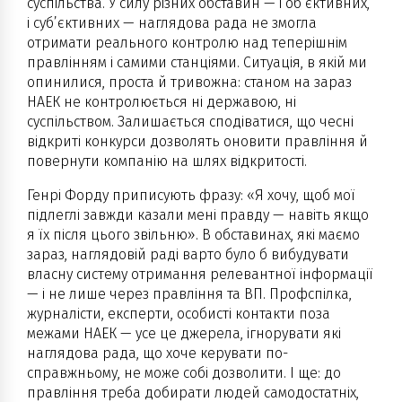
суспільства. У силу різних обставин — і об’єктивних,
і суб’єктивних — наглядова рада не змогла
отримати реального контролю над теперішнім
правлінням і самими станціями. Ситуація, в якій ми
опинилися, проста й тривожна: станом на зараз
НАЕК не контролюється ні державою, ні
суспільством. Залишається сподіватися, що чесні
відкриті конкурси дозволять оновити правління й
повернути компанію на шлях відкритості.
Генрі Форду приписують фразу: «Я хочу, щоб мої
підлеглі завжди казали мені правду — навіть якщо
я їх після цього звільню». В обставинах, які маємо
зараз, наглядовій раді варто було б вибудувати
власну систему отримання релевантної інформації
— і не лише через правління та ВП. Профспілка,
журналісти, експерти, особисті контакти поза
межами НАЕК — усе це джерела, ігнорувати які
наглядова рада, що хоче керувати по-
справжньому, не може собі дозволити. І ще: до
правління треба добирати людей самодостатніх,