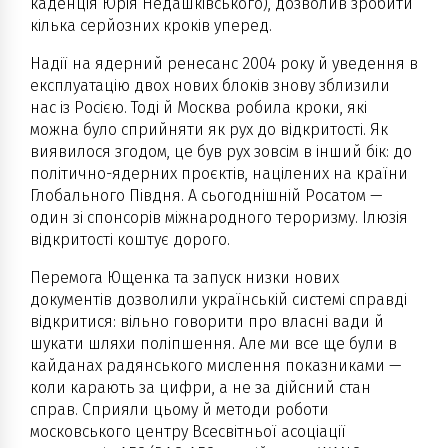
каденція Юрія Недашківського), дозволив зробити
кілька серйозних кроків уперед.
Надії на ядерний ренесанс 2004 року й уведення в
експлуатацію двох нових блоків знову зблизили
нас із Росією. Тоді й Москва робила кроки, які
можна було сприйняти як рух до відкритості. Як
виявилося згодом, це був рух зовсім в інший бік: до
політично-ядерних проєктів, націлених на країни
Глобального Півдня. А сьогоднішній Росатом —
один зі спонсорів міжнародного тероризму. Ілюзія
відкритості коштує дорого.
Перемога Ющенка та запуск низки нових
документів дозволили українській системі справді
відкритися: вільно говорити про власні вади й
шукати шляхи поліпшення. Але ми все ще були в
кайданах радянського мислення показниками —
коли карають за цифри, а не за дійсний стан
справ. Сприяли цьому й методи роботи
московського центру Всесвітньої асоціації