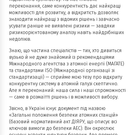
переконання, саме конкурентність дає найкращі
можливості для розвитку, а відкритість дозволяє
знаходити найкращі з відомих рішень і завчасно
усувати раніше не виявлені ризики — завдяки
ризикоорієнтованому аналізу навіть найдрібніших
недоліків.
Знаю, що частина спеціалістів — тих, хто дивиться
вузько й не дуже знайомий із рекомендаціями
Міжнародного агентства з атомної енергії (МАГАТЕ)
та стандартами ISO (Міжнародної організації зі
стандартизації) — сприйме мою тезу про відкриту
конкурентну систему в атомній галузі скептично.
Але я переконаний: наша сила і наші спроможності
— саме в розмаїтті рішень і в можливості вибору.
Звісно, в Україні існує документ під назвою
«Загальні положення безпеки атомних станцій»
(базовий нормативний акт ДІЯРУ, що описує всі
ключові вимоги до безпеки АЕС). Він окреслює
основні аспекти культури безпеки. Але прямого