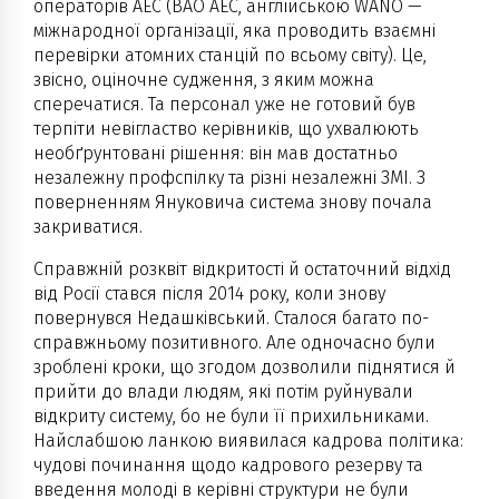
операторів АЕС (ВАО АЕС, англійською WANO —
міжнародної організації, яка проводить взаємні
перевірки атомних станцій по всьому світу). Це,
звісно, оціночне судження, з яким можна
сперечатися. Та персонал уже не готовий був
терпіти невігластво керівників, що ухвалюють
необґрунтовані рішення: він мав достатньо
незалежну профспілку та різні незалежні ЗМІ. З
поверненням Януковича система знову почала
закриватися.
Справжній розквіт відкритості й остаточний відхід
від Росії стався після 2014 року, коли знову
повернувся Недашківський. Сталося багато по-
справжньому позитивного. Але одночасно були
зроблені кроки, що згодом дозволили піднятися й
прийти до влади людям, які потім руйнували
відкриту систему, бо не були її прихильниками.
Найслабшою ланкою виявилася кадрова політика:
чудові починання щодо кадрового резерву та
введення молоді в керівні структури не були