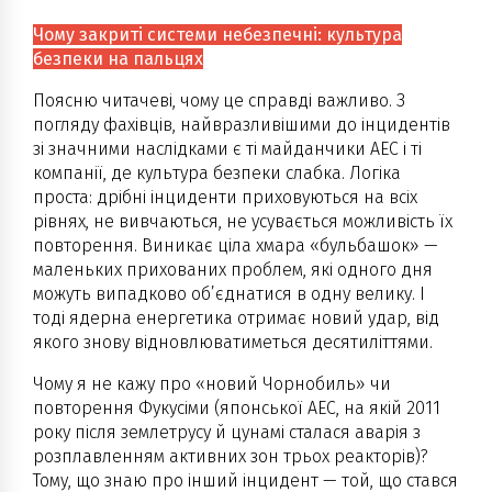
Чому закриті системи небезпечні: культура
безпеки на пальцях
Поясню читачеві, чому це справді важливо. З
погляду фахівців, найвразливішими до інцидентів
зі значними наслідками є ті майданчики АЕС і ті
компанії, де культура безпеки слабка. Логіка
проста: дрібні інциденти приховуються на всіх
рівнях, не вивчаються, не усувається можливість їх
повторення. Виникає ціла хмара «бульбашок» —
маленьких прихованих проблем, які одного дня
можуть випадково об’єднатися в одну велику. І
тоді ядерна енергетика отримає новий удар, від
якого знову відновлюватиметься десятиліттями.
Чому я не кажу про «новий Чорнобиль» чи
повторення Фукусіми (японської АЕС, на якій 2011
року після землетрусу й цунамі сталася аварія з
розплавленням активних зон трьох реакторів)?
Тому, що знаю про інший інцидент — той, що стався