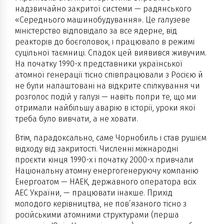
надзвичайно закритої системи — радянського
«Середнього машинобудування». Це галузеве
міністерство відповідало за все ядерне, від
реакторів до боєголовок, і працювало в режимі
суцільної таємниці. Спадок цей виявився живучим.
На початку 1990-х представники української
атомної генерації тісно співпрацювали з Росією й
не були налаштовані на відкрите спілкування чи
розголос подій у галузі — навіть попри те, що ми
отримали найбільшу аварію в історії, уроки якої
треба було вивчати, а не ховати.
Втім, парадоксально, саме Чорнобиль і став рушієм
відходу від закритості. Численні міжнародні
проєкти кінця 1990-х і початку 2000-х привчали
Національну атомну енергогенеруючу компанію
Енергоатом — НАЕК, державного оператора всіх
АЕС України, — працювати інакше. Прихід
молодого керівництва, не пов’язаного тісно з
російськими атомними структурами (перша