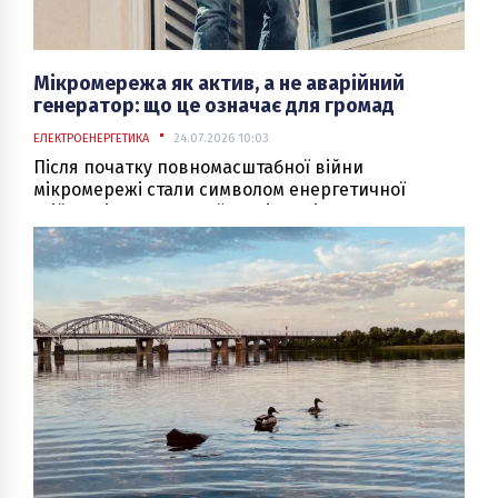
Мікромережа як актив, а не аварійний
генератор: що це означає для громад
ЕЛЕКТРОЕНЕРГЕТИКА
24.07.2026 10:03
Після початку повномасштабної війни
мікромережі стали символом енергетичної
стійкості громад, але їх досі здебільшого
сприймають лише як резерв на випадок
відключень. Насправді вони можуть бути не
витратною інфраструктурою, а довгостроковим
інвестиційним активом, що працює щодня,
приносить дохід і підвищує енергетичну
незалежність громади. Для цього не обов’язково
будувати нові об’єкти — перший крок полягає в
тому, щоб об’єднати вже наявні енергетичні
активи та підготувати громаду до співпраці з
інвесторами.