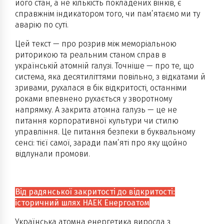
його стан, а не кількість покладених вінків, є
справжнім індикатором того, чи пам’ятаємо ми ту
аварію по суті.
Цей текст — про розрив між меморіальною
риторикою та реальним станом справ в
українській атомній галузі. Точніше — про те, що
система, яка десятиліттями повільно, з відкатами й
зривами, рухалася в бік відкритості, останніми
роками впевнено рухається у зворотному
напрямку. А закрита атомна галузь — це не
питання корпоративної культури чи стилю
управління. Це питання безпеки в буквальному
сенсі: тієї самої, заради пам’яті про яку щойно
відлунали промови.
Від радянської закритості до відкритості:
історичний шлях НАЕК Енергоатом
Українська атомна енергетика виросла з