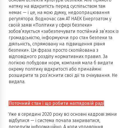
натяку на відкритість перед суспільством там
немає — і це, на мою думку, недоопрацювання
регулятора. Водночас сам АТ НАЕК Енергоатом у
своїй заяві «Політики у сфері безпеки»
зобов’язується «забезпечувати постійний зв’язок із
громадськістю, інформуючи про стан безпеки та
діяльність, спрямовану на підвищення рівня
безпеки». Ця фраза просто скопійована з
відповідного розділу нормативних правил. За
логікою побудови норм, компанія мала б видати
окрему політику відкритості або принаймні
розширити та роз’яснити свої дії та очікування. Не
видала.
Поточний стан і що робити наглядовій раді
Уже в середині 2020 року всі основні кадрові зміни
відбулися — і система почала закриватися,
передусім інформаційно. А коли управління