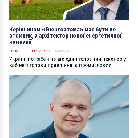
Керівником «Енергоатома» має бути не
атомник, а архітектор нової енергетичної
компанії
ЕЛЕКТРОЕНЕРГЕТИКА
31.07.2026 15:22
Україні потрібен не ще один головний інженер у
кабінеті голови правління, а промисловий
стратег, здатний залучати капітал, будувати нові
активи та перетворювати атомну генерацію на
платформу для розвитку всієї економіки.