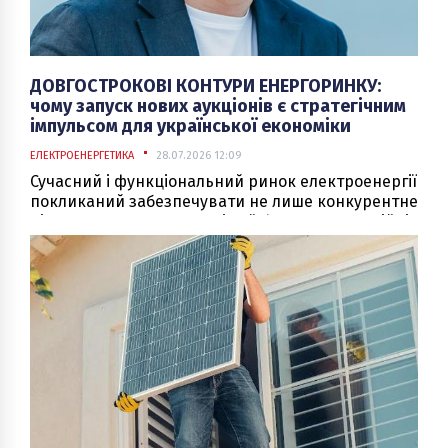
ДОВГОСТРОКОВІ КОНТУРИ ЕНЕРГОРИНКУ:
чому запуск нових аукціонів є стратегічним
імпульсом для української економіки
ЕЛЕКТРОЕНЕРГЕТИКА
28.07.2026 12:09
Сучасний і функціональний ринок електроенергії
покликаний забезпечувати не лише конкурентне
ціноутворення в моменті, а й формувати надійні
інструменти управління ризиками. Для будь-
якого промислового виробництва або великого
комерційного підприємства можливість
прогнозувати майбутні витрати є не менш
важливою, ніж безперебійна фізична наявність
кіловат у мережі.