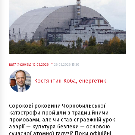
№17 (1426) ВІД 12.05.2026
26.05.2026 15:20
Костянтин Коба, енергетик
Сорокові роковини Чорнобильської
катастрофи пройшли з традиційними
промовами, але чи став справжній урок
аварії — культура безпеки — основою
сучасної атомної галузі? Поки офіційні