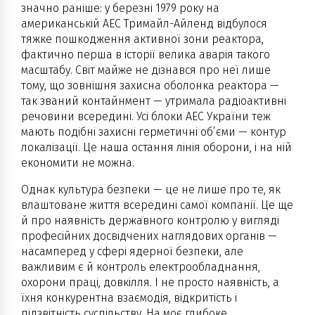
значно раніше: у березні 1979 року на
американській АЕС Тримайл-Айленд відбулося
тяжке пошкодження активної зони реактора,
фактично перша в історії велика аварія такого
масштабу. Світ майже не дізнався про неї лише
тому, що зовнішня захисна оболонка реактора —
так званий контайнмент — утримала радіоактивні
речовини всередині. Усі блоки АЕС України теж
мають подібні захисні герметичні об’єми — контур
локалізації. Це наша остання лінія оборони, і на ній
економити не можна.
Однак культура безпеки — це не лише про те, як
влаштоване життя всередині самої компанії. Це ще
й про наявність державного контролю у вигляді
професійних досвідчених наглядових органів —
насамперед у сфері ядерної безпеки, але
важливим є й контроль електрообладнання,
охорони праці, довкілля. І не просто наявність, а
їхня конкурентна взаємодія, відкритість і
підзвітність суспільству. На моє глибоке