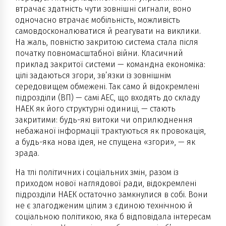
втрачає здатність чути зовнішні сигнали, воно
одночасно втрачає мобільність, можливість
самовдосконалюватися й реагувати на виклики.
На жаль, повністю закритою система стала після
початку повномасштабної війни. Класичний
приклад закритої системи — командна економіка:
цілі задаються згори, зв’язки із зовнішнім
середовищем обмежені. Так само й відокремлені
підрозділи (ВП) — самі АЕС, що входять до складу
НАЕК як його структурні одиниці, — стають
закритими: будь-які витоки чи оприлюднення
небажаної інформації трактуються як провокація,
а будь-яка нова ідея, не спущена «згори», — як
зрада.
На тлі політичних і соціальних змін, разом із
приходом нової наглядової ради, відокремлені
підрозділи НАЕК остаточно замкнулися в собі. Вони
не є злагодженим цілим з єдиною технічною й
соціальною політикою, яка б відповідала інтересам