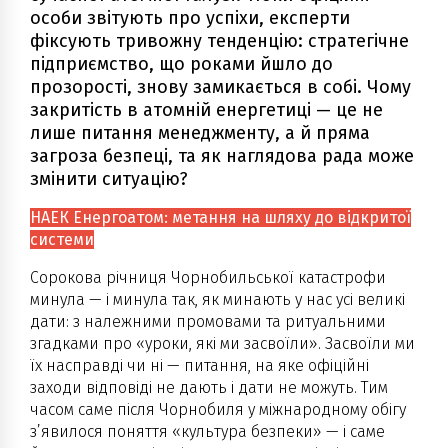
особи звітують про успіхи, експерти
фіксують тривожну тенденцію: стратегічне
підприємство, що роками йшло до
прозорості, знову замикається в собі. Чому
закритість в атомній енергетиці — це не
лише питання менеджменту, а й пряма
загроза безпеці, та як наглядова рада може
змінити ситуацію?
НАЕК Енергоатом: метання на шляху до відкритої
системи
Сорокова річниця Чорнобильської катастрофи
минула — і минула так, як минають у нас усі великі
дати: з належними промовами та ритуальними
згадками про «уроки, які ми засвоїли». Засвоїли ми
їх насправді чи ні — питання, на яке офіційні
заходи відповіді не дають і дати не можуть. Тим
часом саме після Чорнобиля у міжнародному обігу
з’явилося поняття «культура безпеки» — і саме