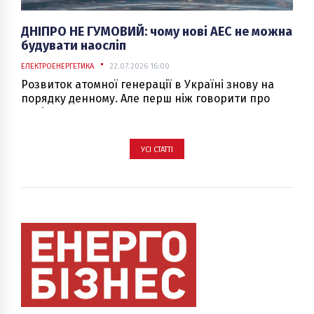
ДНІПРО НЕ ГУМОВИЙ: чому нові АЕС не можна
будувати наосліп
ЕЛЕКТРОЕНЕРГЕТИКА
22.07.2026 16:00
Розвиток атомної генерації в Україні знову на
порядку денному. Але перш ніж говорити про
нові блоки, варто пригадати, що про це вже
думали десятиліття тому, і з’ясувати, чому багато
тих застережень актуальні дотепер.
УСІ СТАТТІ