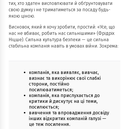
тих, хто здатен висловлювати й обґрунтовувати
свою думку і не триматиметься за посаду будь-
якою ціною.
Висновок, який я хочу зробити, простий: «Усе, що
нас не вбиває, робить нас сильнішими» (Фрідріх
Ніцше). Сильна культура безпеки — це сильна
стабільна компанія навіть в умовах війни. Зокрема:
компанія, яка виявляє, вивчає,
визнає та викорінює свої слабкі
сторони, постійно
посилюватиметься;
компанія, яка прислухається до
критики й дискутує на ці теми,
посилюється;
вивчення та впровадження досвіду
інших відкритих компаній галузі —
це теж посилення.