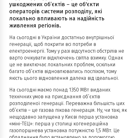
ушкоджених об’єктів – це об'єкти
операторів системи розподілу, які
локально впливають на надійність
живлення регіонів.
На сьогодні в України достатньо внутрішньої
генерації, щоб покрити всі потреби в
електроенергії. Тому у разі відсутності обстрілів не
варто очікувати відключень світла взимку. Однак
це не виключає локальних проблем, оскільки
багато об’єктів відновлювались поспіхом, тому
якість цього відновлення далека від ідеальної.
На сьогодні маємо понад 1350 МВт виданих
технічних умов на приєднання об’єктів
розподіленої генерації. Переважна більшість цих
об’єктів – це газова пікова генерація. Ну, чи такі, як
нещодавно запущена у Києві перша установка
«міні-ТЕЦ»: перша у столиці когенераційна
газопоршнева установка потужністю 1,5 МВт. Це
обладнання було встановлено за допомогою