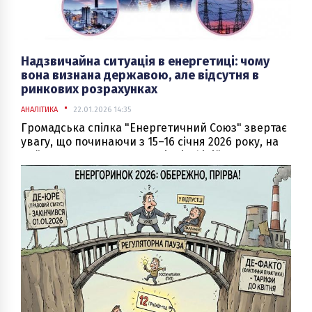
Надзвичайна ситуація в енергетиці: чому
вона визнана державою, але відсутня в
ринкових розрахунках
АНАЛІТИКА
22.01.2026 14:35
Громадська спілка "Енергетичний Союз" звертає
увагу, що починаючи з 15–16 січня 2026 року, на
найвищому державному рівні офіційно
визнається наявність надзвичайної ситуації в
енергетичній системі України. Масовані ракетно-
дронові атаки на об’єкти генерації, передачі та
розподілу електричної енергії призвели до
дефіциту потужностей, аварійних і погодинних
відключень, обмежень споживання та
необхідності застосування спеціальних кризових
механізмів управління енергосистемою.