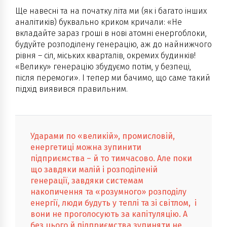
Ще навесні та на початку літа ми (як і багато інших
аналітиків) буквально криком кричали: «Не
вкладайте зараз гроші в нові атомні енергоблоки,
будуйте розподілену генерацію, аж до найнижчого
рівня – сіл, міських кварталів, окремих будинків!
«Велику» генерацію збудуємо потім, у безпеці,
після перемоги». І тепер ми бачимо, що саме такий
підхід виявився правильним.
Ударами по «великій», промисловій,
енергетиці можна зупинити
підприємства – й то тимчасово. Але поки
що завдяки малій і розподіленій
генерації, завдяки системам
накопичення та «розумного» розподілу
енергії, люди будуть у теплі та зі світлом, і
вони не проголосують за капітуляцію. А
без цього й підприємства зупиняти не