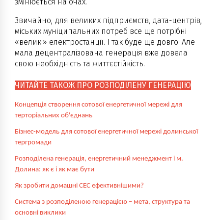
змінюється на очах.
Звичайно, для великих підприємств, дата-центрів,
міських муніципальних потреб все ще потрібні
«великі» електростанції. І так буде ще довго. Але
мала децентралізована генерація вже довела
свою необхідність та життєстійкість.
ЧИТАЙТЕ ТАКОЖ ПРО РОЗПОДІЛЕНУ ГЕНЕРАЦІЮ
Концепція створення сотової енергетичної мережі для
терторіальних об'єднань
Бізнес-модель для сотової енергетичної мережі долинської
тергромади
Розподілена генерація, енергетичний менеджмент і м.
Долина: як є і як має бути
Як зробити домашні СЕС ефективнішими?
Система з розподіленою генерацією – мета, структура та
основні виклики