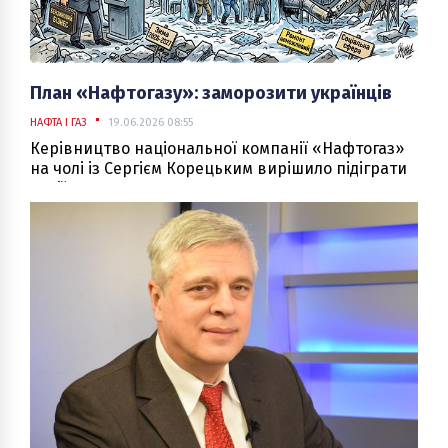
План «Нафтогазу»: заморозити українців
НАФТА І ГАЗ
19.06.2026 08:55
Керівництво національної компанії «Нафтогаз»
на чолі із Сергієм Корецьким вирішило підіграти
Росії та завдало свого «ракетного удару» по
системі теплопостачання України. Своєрідні
«шахеди» полетіли з «Нафтогазу» по
теплокомуненерго: заарештували рахунки ТКЕ і
заблокували підготовку до зими.