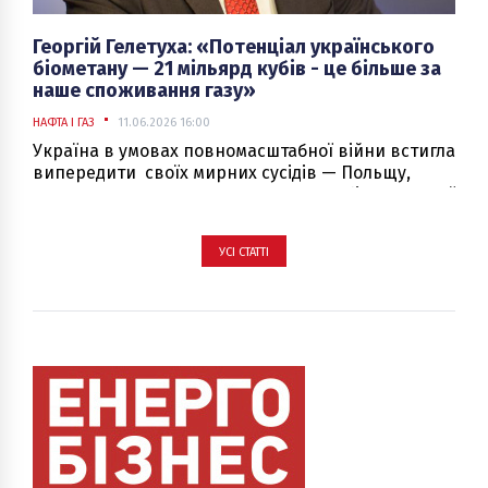
Георгій Гелетуха: «Потенціал українського
біометану — 21 мільярд кубів - це більше за
наше споживання газу»
НАФТА І ГАЗ
11.06.2026 16:00
Україна в умовах повномасштабної війни встигла
випередити своїх мирних сусідів — Польщу,
Угорщину, Словаччину — у розвитку біометанової
галузі.
УСІ СТАТТІ