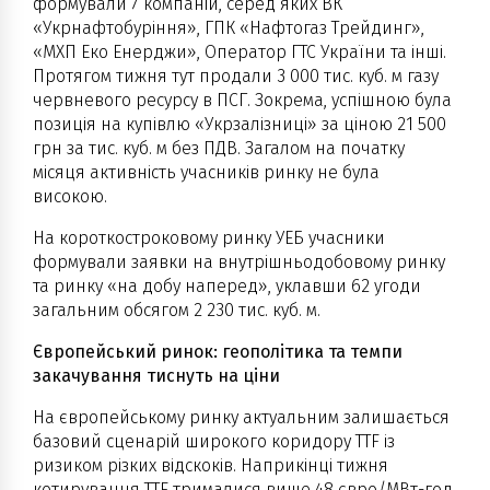
формували 7 компаній, серед яких ВК
«Укрнафтобуріння», ГПК «Нафтогаз Трейдинг»,
«МХП Еко Енерджи», Оператор ГТС України та інші.
Протягом тижня тут продали 3 000 тис. куб. м газу
червневого ресурсу в ПСГ. Зокрема, успішною була
позиція на купівлю «Укрзалізниці» за ціною 21 500
грн за тис. куб. м без ПДВ. Загалом на початку
місяця активність учасників ринку не була
високою.
На короткостроковому ринку УЕБ учасники
формували заявки на внутрішньодобовому ринку
та ринку «на добу наперед», уклавши 62 угоди
загальним обсягом 2 230 тис. куб. м.
Європейський ринок: геополітика та темпи
закачування тиснуть на ціни
На європейському ринку актуальним залишається
базовий сценарій широкого коридору TTF із
ризиком різких відскоків. Наприкінці тижня
котирування TTF трималися вище 48 євро/МВт-год.