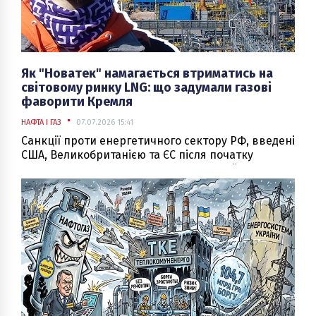
Як "Новатек" намагається втриматись на
світовому ринку LNG: що задумали газові
фаворити Кремля
НАФТА І ГАЗ
07.07.2026 15:41
Санкції проти енергетичного сектору РФ, введені
США, Великобританією та ЄС після початку
повномасштабного вторгнення в Україну,
певною мірою підірвали плани Росії
перетворитися на одного з найбільших
експортерів зрідженого природного газу у світі.