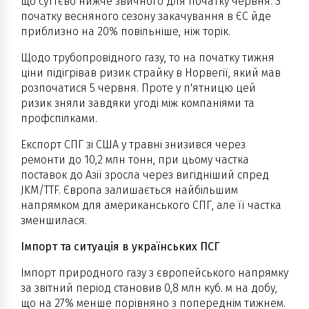
що суттєво нижче звичного для початку червня. З
початку весняного сезону закачування в ЄС йде
приблизно на 20% повільніше, ніж торік.
Щодо трубопровідного газу, то на початку тижня
ціни підігрівав ризик страйку в Норвегії, який мав
розпочатися 5 червня. Проте у п'ятницю цей
ризик зняли завдяки угоді між компаніями та
профспілками.
Експорт СПГ зі США у травні знизився через
ремонти до 10,2 млн тонн, при цьому частка
поставок до Азії зросла через вигідніший спред
JKM/TTF. Європа залишається найбільшим
напрямком для американського СПГ, але її частка
зменшилася.
Імпорт та ситуація в українських ПСГ
Імпорт природного газу з європейського напрямку
за звітний період становив 0,8 млн куб. м на добу,
що на 27% менше порівняно з попереднім тижнем.