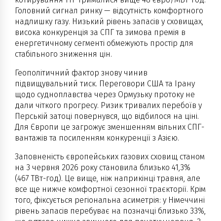
Головний сигнал ринку — відсутність комфортного
надлишку газу. Низький рівень запасів у сховищах,
висока конкуренція за СПГ та зимова премія в
енергетичному сегменті обмежують простір для
стабільного зниження цін.
Геополітичний фактор знову чинив
підвищувальний тиск. Переговори США та Ірану
щодо судноплавства через Ормузьку протоку не
дали чіткого прогресу. Ризик тривалих перебоїв у
Перській затоці повернувся, що відбилося на ціні.
Для Європи це загрожує зменшенням вільних СПГ-
вантажів та посиленням конкуренції з Азією.
Заповненість європейських газових сховищ станом
на 3 червня 2026 року становила близько 41,3%
(467 ТВт-год). Це вище, ніж наприкінці травня, але
все ще нижче комфортної сезонної траєкторії. Крім
того, фіксується регіональна асиметрія: у Німеччині
рівень запасів перебуває на позначці близько 33%,