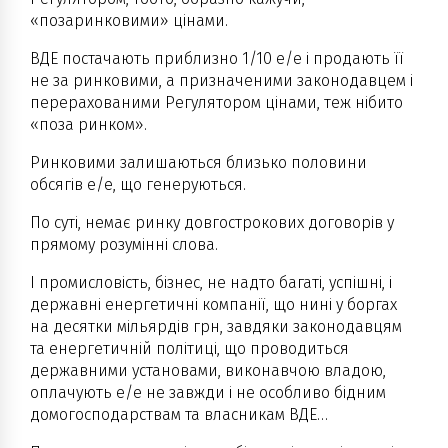
«позаринковими» цінами.
ВДЕ постачають приблизно 1/10 е/е і продають її
не за ринковими, а призначеними законодавцем і
перерахованими Регулятором цінами, теж нібито
«поза ринком».
Ринковими залишаються близько половини
обсягів е/е, що генеруються.
По суті, немає ринку довгострокових договорів у
прямому розумінні слова.
І промисловість, бізнес, не надто багаті, успішні, і
державні енергетичні компанії, що нині у боргах
на десятки мільярдів грн, завдяки законодавцям
та енергетичній політиці, що проводиться
державними установами, виконавчою владою,
оплачують е/е не завжди і не особливо бідним
домогосподарствам та власникам ВДЕ…