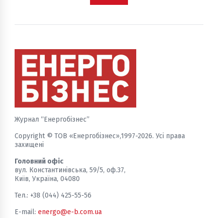
та перевантаження мережі стали для галузі не
винятком, а щоденною реальністю.
Журнал “Енергобізнес”
Copyright © ТОВ «Енергобізнес»,1997-2026. Усі права
захищені
Головний офіс
вул. Константинівська, 59/5, оф.37,
Київ, Україна, 04080
Тел.: +38 (044) 425-55-56
E-mail:
energo@e-b.com.ua