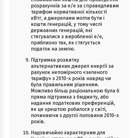
розрахунків за е/е за справедливим
тарифом нормативної кількості
кВтг, а джерелами могли бути і
кошти генерацій, у тому числі
державних генерацій, які
стягувалися з виробленої е/е,
приблизно так, як стягується
податок на землю.
Підтримка розвитку
альтернативних джерел енергії за
рахунок непомірного «зеленого
тарифу» з 2010-х років навряд чи
була правильним рішенням.
Можливо більш раціональною була б
пряма підтримка з бюджету, або
надання податкових преференцій,
як це зрештою робилося у світі,
починаючи з другої половини 2010-х
років.
Надзвичайно характерним для