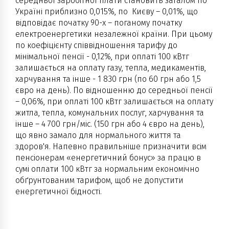
середньої заробітної плати становить загалом по
Україні приблизно 0,015%, по Києву – 0,01%, що
відповідає початку 90-х – поганому початку
електроенергетики незалежної країни. При цьому
по коефіцієнту співвідношення тарифу до
мінімальної пенсії - 0,12%, при оплаті 100 кВтг
залишається на оплату газу, тепла, медикаментів,
харчування та інше - 1 830 грн (по 60 грн або 1,5
євро на день). По відношенню до середньої пенсії
– 0,06%, при оплаті 100 кВтг залишається на оплату
житла, тепла, комунальних послуг, харчування та
інше – 4 700 грн/міс. (150 грн або 4 євро на день),
що явно замало для нормального життя та
здоров'я. Напевно правильніше призначити всім
пенсіонерам «енергетичний бонус» за працю в
сумі оплати 100 кВтг за нормальним економічно
обґрунтованим тарифом, щоб не допустити
енергетичної бідності.