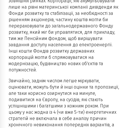
зовнішніх ринках. Корпорації, які акумульовували
лише на рівні материнської компанії дивіденди як
Фонди розвитку та стабілізації, за необхідності за
рішенням акціонерів, частину коштів могли би
перераховувати до загальнодержавного Фонду
розвитку, який міг би управлятися, для прикладу,
тим же Пенсійним фондом, щоб вирішувати
завдання доступу населення до електроенергії.
Інші кошти Фондів розвитку державних
корпорацій могли б спрямовуватися на
модернізацію, будівництво нових об'єктів та
потужностей.
Звичайно, заднім числом легше міркувати,
оцінювати, можуть бути й інші оцінки та пропозиції,
але таки корисно озирнутися на минуле,
подивитися на Європу, на сусідів, які стають
успішнішими і багатшими з кожним роком. При
цьому у нас жодна із 4 (чи вже 5-ти) енергетичних
стратегій не включала в себе аналізу причин
хронічного невиконання попередніх варіантів, а