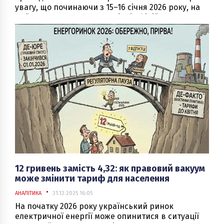
увагу, що починаючи з 15–16 січня 2026 року, на
найвищому державному рівні офіційно
визнається наявність надзвичайної ситуації в
енергетичній системі України. Масовані ракетно-
дронові атаки на об’єкти генерації, передачі та
розподілу електричної енергії призвели до
дефіциту потужностей, аварійних і погодинних
відключень, обмежень споживання та
необхідності застосування спеціальних кризових
механізмів управління енергосистемою.
12 гривень замість 4,32: як правовий вакуум
може змінити тариф для населення
АНАЛІТИКА
31.12.2025 16:05
На початку 2026 року український ринок
електричної енергії може опинитися в ситуації