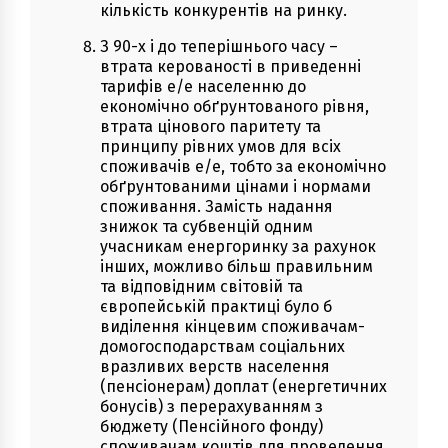
кількість конкурентів на ринку.
З 90-х і до теперішнього часу –
втрата керованості в приведенні
тарифів е/е населенню до
економічно обґрунтованого рівня,
втрата цінового паритету та
принципу рівних умов для всіх
споживачів е/е, тобто за економічно
обґрунтованими цінами і нормами
споживання. Замість надання
знижок та субвенцій одним
учасникам енергоринку за рахунок
інших, можливо більш правильним
та відповідним світовій та
європейській практиці було б
виділення кінцевим споживачам-
домогосподарствам соціальних
вразливих верств населення
(пенсіонерам) доплат (енергетичних
бонусів) з перерахуванням з
бюджету (Пенсійного фонду)
споживачам коштів для проведення