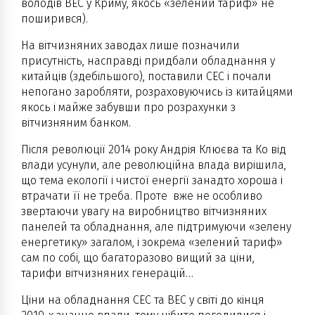
володів ВЕС у Криму, якось «зелений тариф» не
поширився).
На вітчизняних заводах лише позначили
присутність, насправді придбали обладнання у
китайців (здебільшого), поставили СЕС і почали
непогано заробляти, розраховуючись із китайцями
якось і майже забувши про розрахунки з
вітчизняним банком.
Після революції 2014 року Андрія Клюєва та Ко від
влади усунули, але революційна влада вирішила,
що тема екології і чистої енергії занадто хороша і
втрачати її не треба. Проте вже не особливо
звертаючи увагу на виробництво вітчизняних
панелей та обладнання, але підтримуючи «зелену
енергетику» загалом, і зокрема «зелений тариф»
сам по собі, що багаторазово вищий за ціни,
тарифи вітчизняних генерацій…
Ціни на обладнання СЕС та ВЕС у світі до кінця