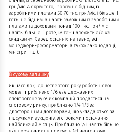
бідним, із середньою заробітною платою в 15 тис.
грн/міс. А окрім того, і зовсім не бідним, із
заробітними платами 50-70 тис. грн/міс. і більше. І
геть не бідним, а навіть заможним із заробітними
платами та доходами понад 100 тис. грн/ міс. і
навіть більше. Проте, їм теж належить е/е «зі
скидками». Серед останніх, напевно, всі
менеджери-реформатори, а також законодавці,
міністри і т.д.).
В сухому залишку
Як наслідок, до четвертого року роботи нової
моделі приблизно 1/6 е/е державних
електрогенеруючих компаній продається на
спотовому ринку, приблизно 1/4-1/3 за
двосторонніми договорами, що укладаються за
підсумками аукціонів, зі строками постачання
найближчий місяць. Приблизно ½ і навіть більше
е/е державних підприємств («Енергоатом»,