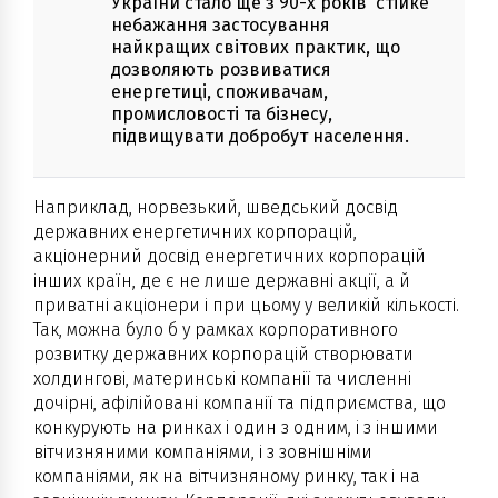
України стало ще з 90-х років стійке
небажання застосування
найкращих світових практик, що
дозволяють розвиватися
енергетиці, споживачам,
промисловості та бізнесу,
підвищувати добробут населення.
Наприклад, норвезький, шведський досвід
державних енергетичних корпорацій,
акціонерний досвід енергетичних корпорацій
інших країн, де є не лише державні акції, а й
приватні акціонери і при цьому у великій кількості.
Так, можна було б у рамках корпоративного
розвитку державних корпорацій створювати
холдингові, материнські компанії та численні
дочірні, афілійовані компанії та підприємства, що
конкурують на ринках і один з одним, і з іншими
вітчизняними компаніями, і з зовнішніми
компаніями, як на вітчизняному ринку, так і на