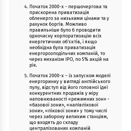
Початок 2000-х - першочергова та
прискорена приватизація
обленерго за низькими цінами та у
рахунок боргів. Можливо
правильніше було б проводити
одночасну корпоратизацію всіх
енергетичних об'єктів, і якщо
необхідна була приватизація
енергорозподільчих компаній, то
через механізм IPO, по 5% акцій на
рік.
Початок 2000-х – із запуском моделі
енергоринку у вигляді англійського
пулу, відступ від його головної ідеї
конкурентних продажів у міру
наповнюваності «режимних зон» -
«базової зони», «напівпікової
зони», «пікової зони» у тому числі
через заборону великим станціям,
що входять до складу
централізованих компаній