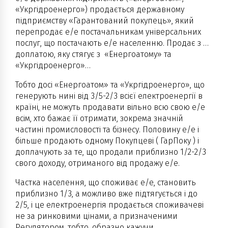
«Укргідроенерго») продається державному
підприємству «Гарантований покупець», який
перепродає е/е постачальникам універсальних
послуг, що постачають е/е населенню. Продає з …
доплатою, яку стягує з «Енергоатому» та
«Укргідроенерго»…
Тобто досі «Енергоатом» та «Укргідроенерго», що
генерують нині від 3/5-2/3 всієї електроенергії в
країні, не можуть продавати вільно всю свою е/е
всім, хто бажає її отримати, зокрема значній
частині промисловості та бізнесу. Половину е/е і
більше продають одному Покупцеві ( ГарПоку ) і
доплачують за те, що продали приблизно 1/2-2/3
свого доходу, отриманого від продажу е/е.
Частка населення, що споживає е/е, становить
приблизно 1/3, а можливо вже підтягується і до
2/5, і це електроенергія продається споживачеві
не за ринковими цінами, а призначеними
Регулятором, тобто, образно кажучи,