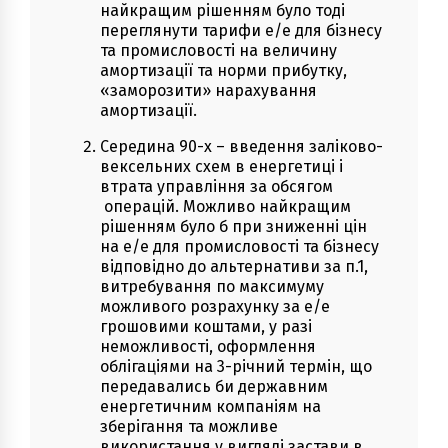
найкращим рішенням було тоді
переглянути тарифи е/е для бізнесу
та промисловості на величину
амортизації та норми прибутку,
«заморозити» нарахування
амортизації.
Середина 90-х – введення заліково-
вексельних схем в енергетиці і
втрата управління за обсягом
операцій. Можливо найкращим
рішенням було б при зниженні цін
на е/е для промисловості та бізнесу
відповідно до альтернативи за п.1,
витребування по максимуму
можливого розрахунку за е/е
грошовими коштами, у разі
неможливості, оформлення
облігаціями на 3-річний термін, що
передавались би державним
енергетичним компаніям на
зберігання та можливе
використання у вигляді застави в