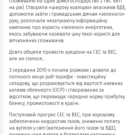
споживанні на одне домогосподарство 2 тис. кВтг
на рік). Створили «широку коаліцію» власників ВДЕ,
допомогли зайти і громадським діячам «зеленого»
руху, розпочали незатухаючу інформаційну
кампанію про користь «зеленої» енергетики,
якось забуваючи називати ціну такої користі для
вітчизняних споживачів.
Довго обіцяли провести аукціони на СЕС та ВЕС,
але не сталося…
З середини 2010-х почали розмови і довели до
логічного кінця раб-тарифи - інвестиційну
складову, що розраховується від вартості наявних
активів обленерго (ОСР) і створюваних за
відсотком, що перевищує середню норму прибутку
бізнесу, промисловості в країні.
Поступовий прогрес СЕС та ВЕС, при хорошому
забезпеченні недорогим газом, зниженні попиту
на вугілля у світі (витіснення його газом та ВДЕ),
зниженні ціни вугілля в Роттердамі наприкінці