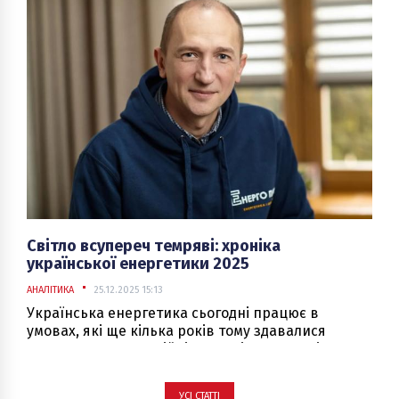
дронові атаки на об’єкти генерації, передачі та
розподілу.
Світло всупереч темряві: хроніка
української енергетики 2025
АНАЛІТИКА
25.12.2025 15:13
Українська енергетика сьогодні працює в
умовах, які ще кілька років тому здавалися
немислимими. Постійні ракетні та дронові атаки,
повне знищення підстанцій, серйозні
руйнування на ТЕС, ТЕЦ і ГЕС, втрата обладнання
УСІ СТАТТІ