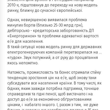
2010-х, підштовхнув до переходу на нову модель
ринку, ближчу до сучасної європейської.
Однак, невирішеною виявилася проблема
минулих боргів (близько 25-30 млрд грн),
дебіторсько - кредиторська заборгованість ДП
«Енергоринок» та проблеми адекватної вартості
е/е для населення.
В такій ситуації нова модель ринку для державних
електрогенеруючих компаній перетворилася на …
«гудок». Звук потужний, а от руху до процвітання
якось непомітно.
Натомість, промисловість та бізнес отримали стійку
тенденцію зростання цін на е/е, щоб знову таки
субсидувати все населення країни. В тому числі, як
бідних, яким завжди потрібна підтримка, точніше
справедливі та гідні пенсії, щоб вистачало і на
доступ до е/е за економічно обґрунтованими
цінами, і набагато іншого. І, разом з тим, не дуже