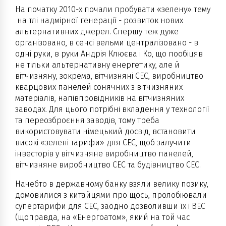
На початку 2010-х почали пробувати «зелену» тему
на тлі надмірної генерації - розвиток нових
альтернативних джерел. Спершу теж дуже
організовано, в сенсі вельми централізовано - в
одні руки, в руки Андрія Клюєва і Ко, що пообіцяв
не тільки альтернативну енергетику, але й
вітчизняну, зокрема, вітчизняні СЕС, виробництво
кварцових панелей сонячних з вітчизняних
матеріалів, напівпровідників на вітчизняних
заводах. Для цього потрібні вкладення у технології
та переозброєння заводів, тому треба
використовувати німецький досвід, встановити
високі «зелені тарифи» для СЕС, щоб залучити
інвесторів у вітчизняне виробництво панелей,
вітчизняне виробництво СЕС та будівництво СЕС.
Начебто в державному банку взяли велику позику,
домовилися з китайцями про щось, пролобіювали
супертарифи для СЕС, заодно дозволивши їх і ВЕС
(щоправда, на «Енергоатом», який на той час