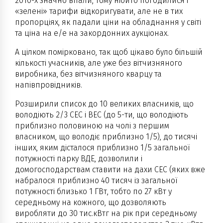
2010-х значно впали, тому нібито погодилися і
«зелені» тарифи відкоригувати, але не в тих
пропорціях, як падали ціни на обладнання у світі
та ціна на е/е на закордонних аукціонах.
А цілком помірковано, так щоб цікаво було більшій
кількості учасників, але уже без вітчизняного
виробника, без вітчизняного кварцу та
напівпровідників.
Розширили список до 10 великих власників, що
володіють 2/3 СЕС і ВЕС (до 5-ти, що володіють
приблизно половиною на чолі з першим
власником, що володіє приблизно 1/5), до тисячі
інших, яким дісталося приблизно 1/5 загальної
потужності парку ВДЕ, дозволили і
домогосподарствам ставити на дахи СЕС (яких вже
набралося приблизно 40 тисяч із загальної
потужності близько 1 ГВт, тобто по 27 кВт у
середньому на кожного, що дозволяють
виробляти до 30 тис.кВтг на рік при середньому