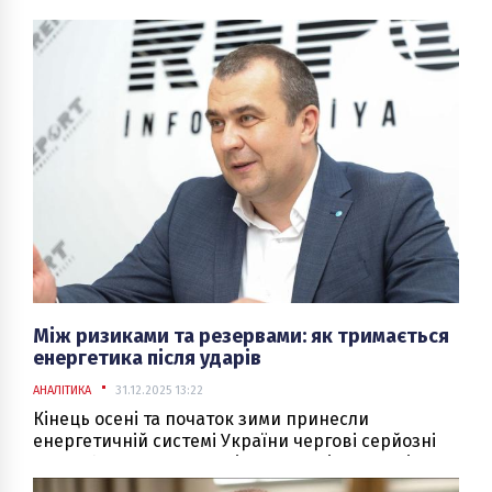
правової невизначеності, яка матиме не лише
юридичні, а й безпосередні цінові наслідки для
побутових споживачів.
Між ризиками та резервами: як тримається
енергетика після ударів
АНАЛІТИКА
31.12.2025 13:22
Кінець осені та початок зими принесли
енергетичній системі України чергові серйозні
випробування. У жовтні, листопаді та грудні
ворог знову здійснив масовані ракетні та