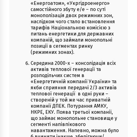
«Енергоатом», «Укргідроенерго»
самостійного збуту е/е – по суті
монополізація двох режимних зон,
наслідком чого стало встановлення
тарифів Національною комісією з
питань енергетики для державних
компаній, що займали монопольні
позиції в сегментах ринку
(режимних зонах).
Середина 2000-х – консолідація всіх
активів теплової генерації та
розподільчих систем в
«Енергетичній компанії України» та
якби сприяння передачі 2/3 активів
теплової генерації в одні руки –
створеній у той же час приватній
компанії ДПЕК. Потурання АМКУ,
НКРЕ, ЕКУ. Поява третьої компанії,
що займає монопольне становище у
сегменті напівпікового
навантаження. Напевно, можна було
б вчинити інакше, зберігаючи/