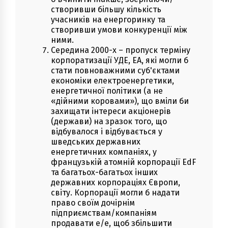
створивши більшу кількість
учасників на енергоринку та
створивши умови конкуренції між
ними.
Середина 2000-х – пропуск терміну
корпоратизації УДЕ, ЕА, які могли б
стати повноважними суб'єктами
економіки електроенергетики,
енергетичної політики (а не
«дійними коровами»), що вміли би
захищати інтереси акціонерів
(держави) на зразок того, що
відбувалося і відбувається у
шведських державних
енергетичних компаніях, у
французькій атомній корпорації EdF
та багатьох-багатьох інших
державних корпораціях Європи,
світу. Корпорації могли б надати
право своїм дочірнім
підприємствам/компаніям
продавати е/е, щоб збільшити