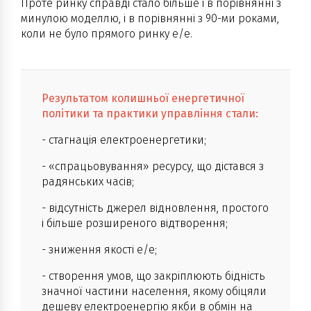
Проте ринку справді стало більше і в порівнянні з
минулою моделлю, і в порівнянні з 90-ми роками,
коли не було прямого ринку е/е.
Результатом колишньої енергетичної
політики та практики управління стали:
- стагнація електроенергетики;
- «спрацьовування» ресурсу, що дістався з
радянських часів;
- відсутність джерел відновлення, простого
і більше розширеного відтворення;
- зниження якості е/е;
- створення умов, що закріплюють бідність
значної частини населення, якому обіцяли
дешеву електроенергію якби в обмін на