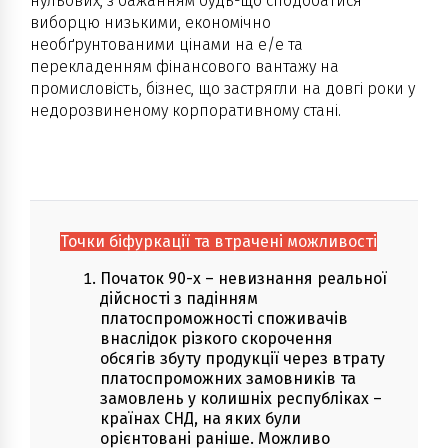
нульових, з бажанням будь-що сподобатися
виборцю низькими, економічно
необґрунтованими цінами на е/е та
перекладенням фінансового вантажу на
промисловість, бізнес, що застрягли на довгі роки у
недорозвиненому корпоративному стані.
Точки біфуркації та втрачені можливості
Початок 90-х – невизнання реальної
дійсності з падінням
платоспроможності споживачів
внаслідок різкого скорочення
обсягів збуту продукції через втрату
платоспроможних замовників та
замовлень у колишніх республіках –
країнах СНД, на яких були
орієнтовані раніше. Можливо