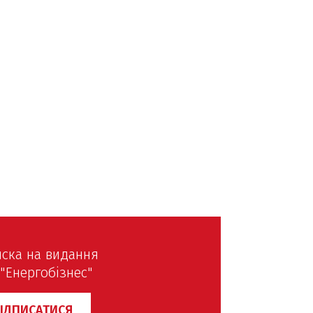
бар’єри, сегмент
відновлювальних джерел
не.
енергії (ВДЕ) демонструє
алі
зростання – нерівномірне,
складне, але стійке.
их
иска на видання
"Енергобізнес"
ІДПИСАТИСЯ