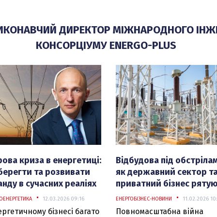
ВИКОНАВЧИЙ ДИРЕКТОР МІЖНАРОДНОГО ІН
КОНСОРЦІУМУ ENERGO-PLUS
ова криза в енергетиці:
Відбудова під обстрілам
берегти та розвивати
як державний сектор т
нду в сучасних реаліях
приватний бізнес ряту
енергетику
ОЕНЕРГЕТИКА
12.03.2026 09:16
ЕНЕРГОБІЗНЕС-НОВИНИ
11.02.2026 10
ергетичному бізнесі багато
Повномасштабна війна