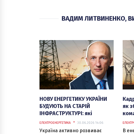
ВАДИМ ЛИТВИНЕНКО, 
НОВУ ЕНЕРГЕТИКУ УКРАЇНИ
Кадр
БУДУЮТЬ НА СТАРІЙ
як з
ІНФРАСТРУКТУРІ: які
кома
виклики стоять перед
ЕЛЕКТРОЕНЕРГЕТИКА
30.06.2026 14:06
ЕЛЕКТР
галуззю
Україна активно розвиває
В ен